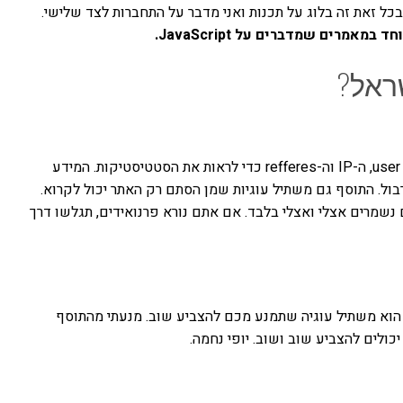
כל זאת זה בלוג על תכנות ואני מדבר על התחברות לצד שלישי.
ראל?
. אני אוסף את ה-user agent, ה-IP וה-refferes כדי לראות את הסטטיסטיקות. המידע
י וכתובות ה-IP שם עוברות ערבול. התוסף גם משתיל עוגיות שמן הסתם רק האתר יכול לקרוא.
 נשמרים אצלי ואצלי בלבד. אם אתם נורא פרנואידים, תגלשו דרך
הוא משתיל עוגיה שתמנע מכם להצביע שוב. מנעתי מהתוסף