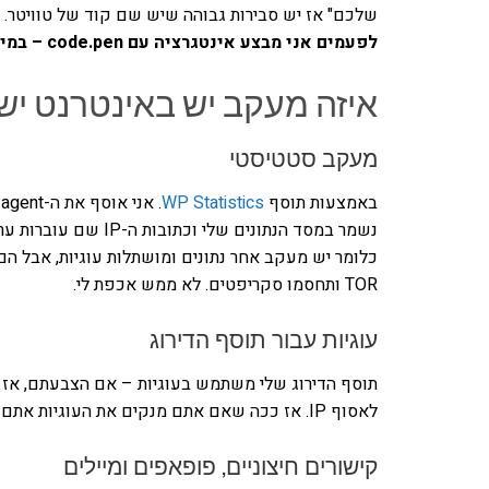
שלכם" אז יש סבירות גבוהה שיש שם קוד של טוויטר. ב
לפעמים אני מבצע אינטגרציה עם code.pen – במיוחד במאמרים שמדברים על JavaScript.
איזה מעקב יש באינטרנט יש
מעקב סטטיסטי
באמצעות תוסף
WP Statistics
נשמר במסד הנתונים של
כלומר יש מעקב אחר נתונים ומושתלות עוגיות, אבל הם
TOR ותחסמו סקריפטים. לא ממש אכפת לי.
עוגיות עבור תוסף הדירוג
תוסף הדירוג שלי משתמש בעוגיות – אם הצבעתם, אז 
לאסוף IP. אז ככה שאם אתם מנקים את העוגיות אתם יכולים להצביע שוב ושוב. יופי נחמה.
קישורים חיצוניים, פופאפים ומיילים