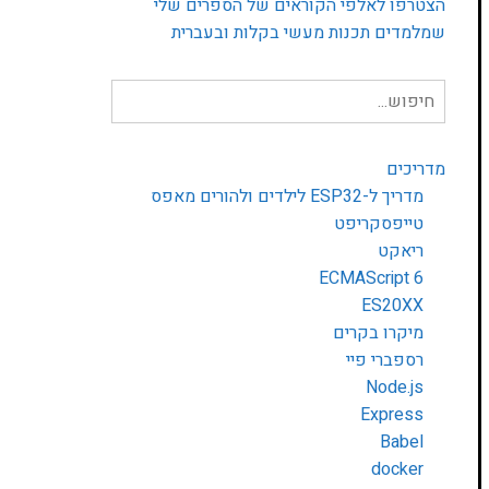
הצטרפו לאלפי הקוראים של הספרים שלי
שמלמדים תכנות מעשי בקלות ובעברית
חיפוש
עבור:
מדריכים
מדריך ל-ESP32 לילדים ולהורים מאפס
טייפסקריפט
ריאקט
ECMAScript 6
ES20XX
מיקרו בקרים
רספברי פיי
Node.js
Express
Babel
docker