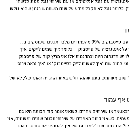
ינטגרציה עם גוגל אנליטיקס או עם שירותי גוגל מסוג כלשהו.
וי). כלומר גוגל לא תקבל מידע על שום משתמש בזמן שהוא גולש
וד
פייסבוק אינה עוקבת אחריכם באתר זה. אין אינטגרציה עם פייסבוק ב-99% מהעמודים מלבד תכנים שעוסקים ב….
על אינטגרציה של פייסבוק – כלומר איך שמים לייקים, איך
לו יש הדגמות חיות ובהדגמות אלו אני מריץ קוד של פייסבוק
 כתוב שם "איך לעשות לייק בפייסבוק" או "איך נראה וירוס
 שום משתמש בזמן שהוא גולש באתר הזה. זה האתר שלי, לא של
 אף עמוד
רבאטאר או שירותים אחרים. כשאני אומר קוד הכוונה היא גם
מים, כשאני כותב מאמרים על שירותי תכנות שונים ומשונים, אני
לו? אם כתוב שם "לימדו עכשיו איך להטמיע את טוויטר באתר