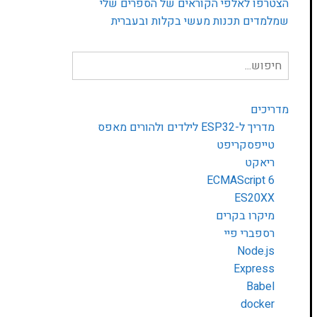
הצטרפו לאלפי הקוראים של הספרים שלי
שמלמדים תכנות מעשי בקלות ובעברית
חיפוש
עבור:
מדריכים
מדריך ל-ESP32 לילדים ולהורים מאפס
טייפסקריפט
ריאקט
ECMAScript 6
ES20XX
מיקרו בקרים
רספברי פיי
Node.js
Express
Babel
docker