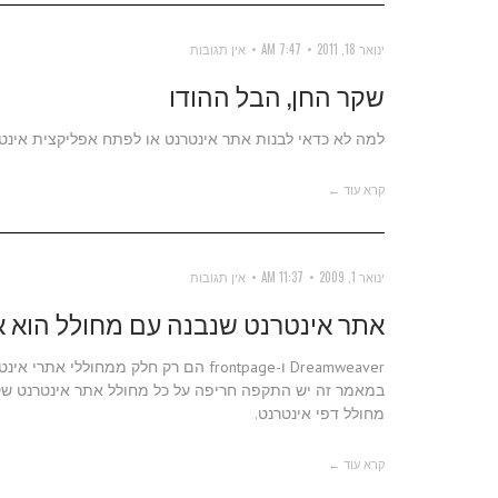
ינואר 18, 2011
7:47 AM
אין תגובות
שקר החן, הבל ההודו
למה לא כדאי לבנות אתר אינטרנט או לפתח אפליקצית אינטר
קרא עוד ←
ינואר 1, 2009
11:37 AM
אין תגובות
אתר אינטרנט שנבנה עם מחולל הוא א
Dreamweaver ו-frontpage הם רק חלק מ
במאמר זה יש התקפה חריפה על כל מחולל אתר אינטרנט שק
מחולל דפי אינטרנט.
קרא עוד ←