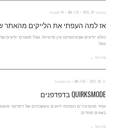
נובמבר 29, 2015
7:53 AM
14 תגובות
אז למה העפתי את הלייקים מהאתר ש
כולם יודעים שבאינטרנט אין פרטיות. אבל מעטים יודעים ש
גוגל.
קרא עוד ←
יוני 30, 2013
7:59 AM
אין תגובות
QUIRKSMODE בדפדפנים
אחד מהפיצ'רים הפחות ידועים והנשכחים של דפדפני אינט
באגים מוזרים
קרא עוד ←