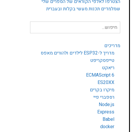
הצטרפו לאלפי הקוראים של הספרים שלי
שמלמדים תכנות מעשי בקלות ובעברית
חיפוש
עבור:
מדריכים
מדריך ל-ESP32 לילדים ולהורים מאפס
טייפסקריפט
ריאקט
ECMAScript 6
ES20XX
מיקרו בקרים
רספברי פיי
Node.js
Express
Babel
docker