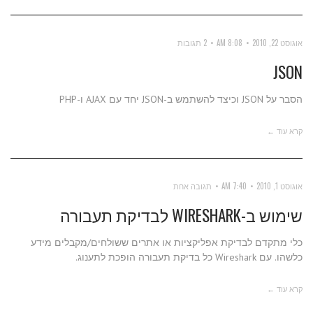
אוגוסט 22, 2010
8:08 AM
2 תגובות
JSON
הסבר על JSON וכיצד להשתמש ב-JSON יחד עם AJAX ו-PHP
קרא עוד ←
אוגוסט 1, 2010
7:40 AM
תגובה אחת
שימוש ב-WIRESHARK לבדיקת תעבורה
כלי מתקדם לבדיקת אפליקציות או אתרים ששולחים/מקבלים מידע
כלשהו. עם Wireshark כל בדיקת תעבורה הופכת לתענוג.
קרא עוד ←