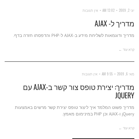
יוני 2, 2009
12:02 AM
אין תגובות
מדריך ל- AJAX
מדריך ודוגמאות לשליחת מידע ב-AJAX ל-PHP והדפסתו חזרה בדף.
קרא עוד ←
מאי 6, 2009
9:55 AM
אין תגובות
מדריך: יצירת טופס צור קשר ב-AJAX עם
JQUERY
מדריך פשוט המלמד איך ליצור טופס יצירת קשר מרשים באמצעות
jQuery ו-AJAX וכן PHP במינימום מאמץ.
קרא עוד ←