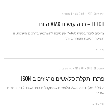
אפריל 30, 2017
7:07 AM
4 תגובות
FETCH – ככה עושים AJAX היום
צריכים ליצור בקשת AJAX? אין סיבה להשתמש בדרכים הישנות. זו
השיטה הטובה והנוחה ביותר.
קרא עוד ←
אוגוסט 24, 2010
7:46 AM
אין תגובות
פתרון תקלת סלאשים מרגיזים ב-JSON
ה-JSON שלך נדפק בגלל סלאשים שמתקבלים בצד השרת? כך פותרים
את זה
קרא עוד ←