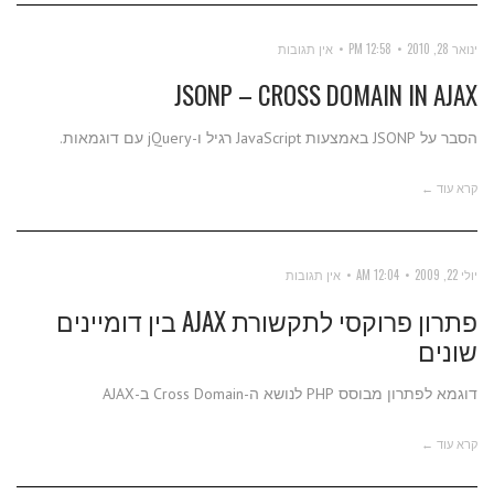
ינואר 28, 2010
12:58 PM
אין תגובות
JSONP – CROSS DOMAIN IN AJAX
הסבר על JSONP באמצעות JavaScript רגיל ו-jQuery עם דוגמאות.
קרא עוד ←
יולי 22, 2009
12:04 AM
אין תגובות
פתרון פרוקסי לתקשורת AJAX בין דומיינים
שונים
דוגמא לפתרון מבוסס PHP לנושא ה-Cross Domain ב-AJAX
קרא עוד ←