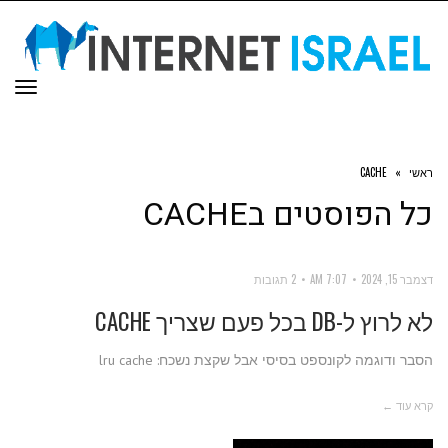
תפר
ראשי
»
CACHE
כל הפוסטים ב
CACHE
דצמבר 15, 2024
7:07 AM
2 תגובות
לא לרוץ ל-DB בכל פעם שצריך CACHE
הסבר ודוגמה לקונספט בסיסי אבל שקצת נשכח: lru cache
קרא עוד ←