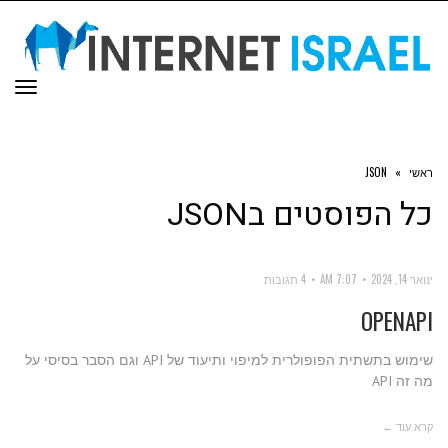
תפר
ראשי
»
JSON
כל הפוסטים ב
JSON
ינואר 14, 2024
7:07 AM
4 תגובות
OPENAPI
שימוש בתשתית הפופולרית למיפוי ותיעוד של API וגם הסבר בסיסי על
מה זה API
קרא עוד ←