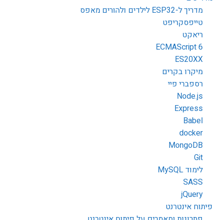
מדריך ל-ESP32 לילדים ולהורים מאפס
טייפסקריפט
ריאקט
ECMAScript 6
ES20XX
מיקרו בקרים
רספברי פיי
Node.js
Express
Babel
docker
MongoDB
Git
לימוד MySQL
SASS
jQuery
פיתוח אינטרנט
פתרונות ומאמרים על פיתוח אינטרנט