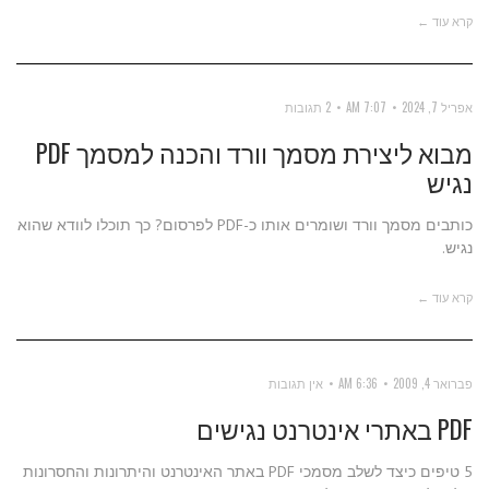
קרא עוד ←
אפריל 7, 2024
7:07 AM
2 תגובות
מבוא ליצירת מסמך וורד והכנה למסמך PDF
נגיש
כותבים מסמך וורד ושומרים אותו כ-PDF לפרסום? כך תוכלו לוודא שהוא
נגיש.
קרא עוד ←
פברואר 4, 2009
6:36 AM
אין תגובות
PDF באתרי אינטרנט נגישים
5 טיפים כיצד לשלב מסמכי PDF באתר האינטרנט והיתרונות והחסרונות