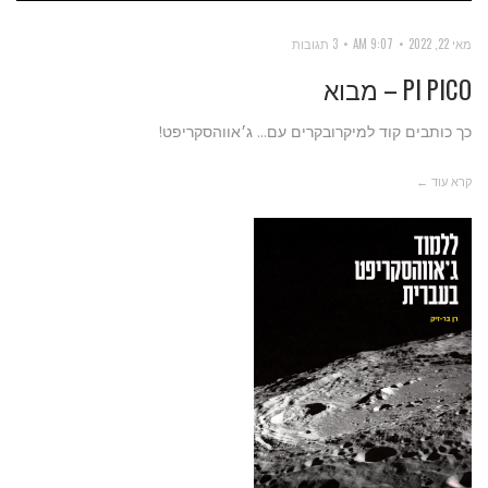
מאי 22, 2022
9:07 AM
3 תגובות
PI PICO – מבוא
כך כותבים קוד למיקרובקרים עם... ג׳אווהסקריפט!
קרא עוד ←