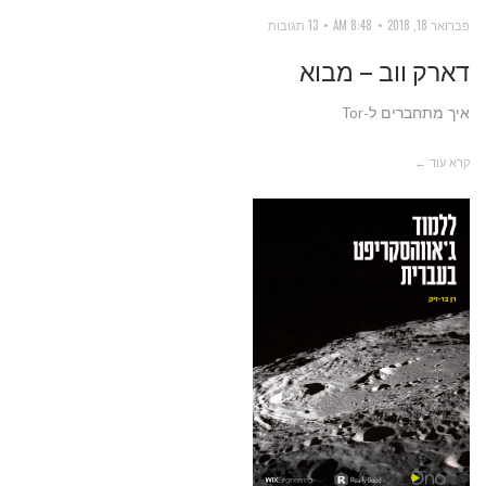
פברואר 18, 2018
8:48 AM
13 תגובות
דארק ווב – מבוא
איך מתחברים ל-Tor
קרא עוד ←