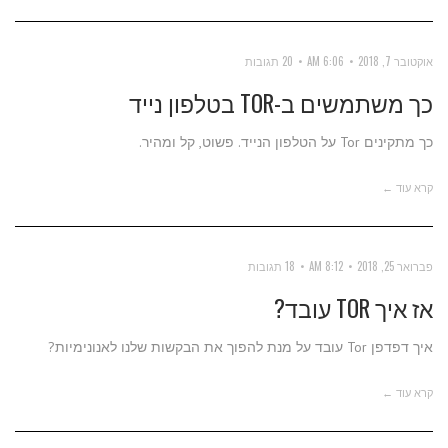
אוקטובר 7, 2018
6:06 AM
20 תגובות
כך משתמשים ב-TOR בטלפון נייד
כך מתקינים Tor על הטלפון הנייד. פשוט, קל ומהיר.
קרא עוד ←
פברואר 25, 2018
8:12 AM
18 תגובות
אז איך TOR עובד?
איך דפדפן Tor עובד על מנת להפוך את הבקשות שלנו לאנונימיות?
קרא עוד ←