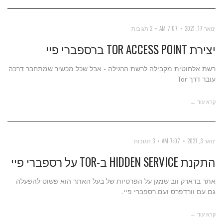
ינואר 17, 2021
7:07 AM
2 תגובות
יצירת TOR ACCESS POINT ברספברי פיי
רשת אלחוטית מקבילה לרשת הרגילה - אבל שכל מכשיר שמתחבר דרכה
עובר דרך Tor
קרא עוד ←
ינואר 3, 2021
7:07 AM
3 תגובות
התקנת HIDDEN SERVICE ב-TOR על רספברי פיי
אתר בדארק ווב שמגן על הפרטיות של בעל האתר הוא פשוט להפעלה
גם עם וורדפרס ועם רספברי פיי.
קרא עוד ←