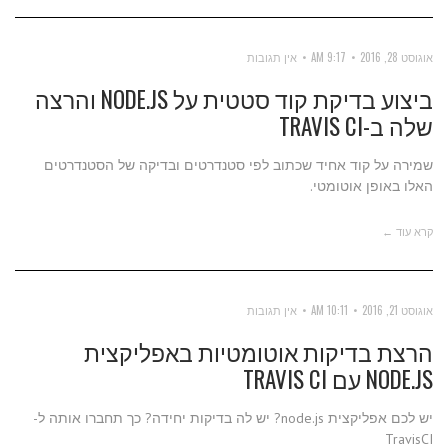
אוגוסט 28, 2016
9:17 AM
אין תגובות
ביצוע בדיקת קוד סטטית על NODE.JS והרצה
שלה ב-TRAVIS CI
שמירה על קוד אחיד שכתוב לפי סטנדרטים ובדיקה של הסטנדרטים
האלו באופן אוטומטי.
קרא עוד ←
אוגוסט 21, 2016
10:11 AM
אין תגובות
הרצת בדיקות אוטומטיות באפליקצית
NODE.JS עם TRAVIS CI
יש לכם אפליקצית node.js? יש לה בדיקות יחידה? כך תחברו אותה ל-
TravisCI