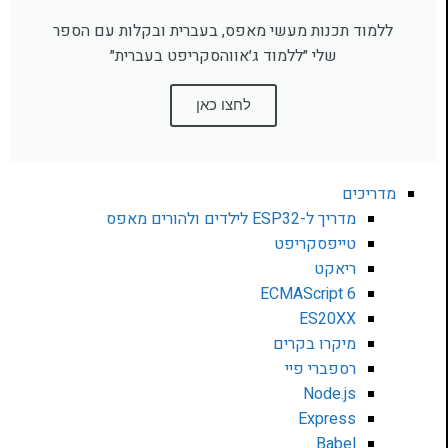
ללמוד תכנות מעשי מאפס, בעברית ובקלות עם הספר
שלי ״ללמוד ג׳אווהסקריפט בעברית״
לחצו כאן
מדריכים
מדריך ל-ESP32 לילדים ולהורים מאפס
טייפסקריפט
ריאקט
ECMAScript 6
ES20XX
מיקרו בקרים
רספברי פיי
Node.js
Express
Babel