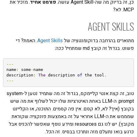
כן, זה בדיוק מה שה-Agent Skill עושה.
פורמט אחיד
. מזכיר את
MCP. לא?
AGENT SKILLS
מתוארים בהרחבה בדוקומנטציה של
Agent Skills
. האמת? די
פשוט. בגדול זה קובץ md שמתחיל ככה:
---
name
:
 some
-
name

description
:
The
 description 
of
 the tool
.
---
טוב, זה קצת אנטי קליימקס, בגדול זה מה שתמיד נטען ל-system
prompt. ה-LLM באחת האיטרציות שלו יכול לשלוף את מה שיש
בקובץ (איך? לא, לא קסם. אין פה קסמים. התוכנה, או הקליינט
שמממש את ה-LLM אחראי על זה באמצעות פונקציה שקוראת
מקובץ). יש לנו גם resources ומידע נוסף שאפשר להכניס אבל
כרגע בואו נתעלם מזה ונתרכז בבסיס. זה הכל.