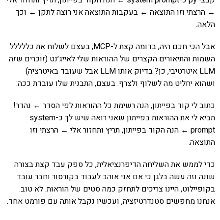
← הרצתי וזו התוצאה ← בעקבות התוצאה אני רוצה לתקן ← וכך
הלאה.
אבל הכי חכם היה, בדומה קצת ל-MCP, בעצם לשלוח את כללללל
השמות והתיאורים הקצרים של ההוראות שלי לאייג׳נט (זוכרים שזה
LLM איטרטיבי, כן? בדיוק אותו LLM אבל שעובד באיטרציה)
ושהוא יחליט מה לשלוף ולצרף. בעצם, התבנית שלו עובדת ככה:
כתוב לי קוד בפייתון, הנה רשימת כל ההוראות לפי הסדר ← נהדר!
תביא לי את ההוראות בפייתון שאני רואה שיש לך כ-system
prompt ← הנה הקוד בפייתון, תריץ ותחזור אלי ← הרצתי וזו
התוצאה.
כדי לממש את השליחה הדיפרנציאלית, כל ספק עבד קצת בצורה
שונה וזה עשה בלגן כי אם אני אוהב לעבוד בקורסור וחבר עובד
בקופיילוט, היינו צריכים לתחזק כמה סטים של הוראות. לא טוב.
אנחנו מחפשים סטנדרטיזציה, ועכשיו נקבל אותה עם פורמט אחד.