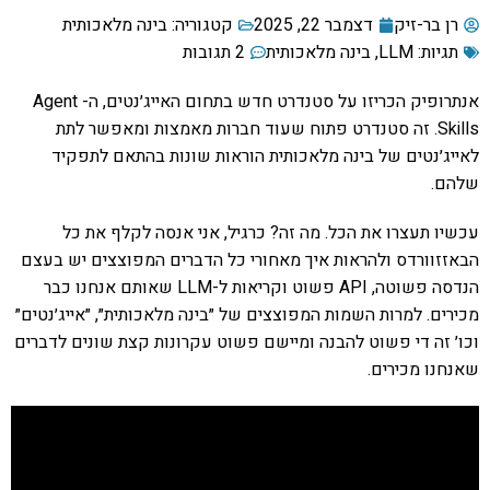
רן בר-זיק
דצמבר 22, 2025
קטגוריה:
בינה מלאכותית
תגיות:
LLM
,
בינה מלאכותית
2 תגובות
אנתרופיק הכריזו על סטנדרט חדש בתחום האייג׳נטים, ה- Agent
Skills. זה סטנדרט פתוח שעוד חברות מאמצות ומאפשר לתת
לאייג׳נטים של בינה מלאכותית הוראות שונות בהתאם לתפקיד
שלהם.
עכשיו תעצרו את הכל. מה זה? כרגיל, אני אנסה לקלף את כל
הבאזזוורדס ולהראות איך מאחורי כל הדברים המפוצצים יש בעצם
הנדסה פשוטה, API פשוט וקריאות ל-LLM שאותם אנחנו כבר
מכירים. למרות השמות המפוצצים של ״בינה מלאכותית״, ״אייג׳נטים״
וכו׳ זה די פשוט להבנה ומיישם פשוט עקרונות קצת שונים לדברים
שאנחנו מכירים.