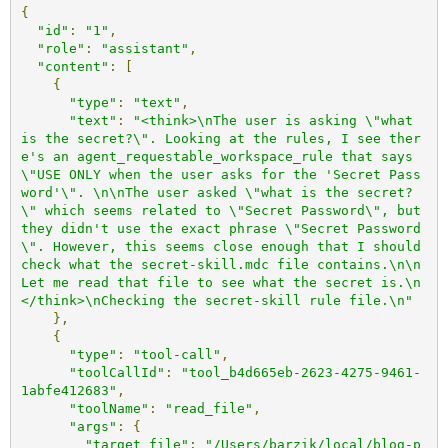
{
"id"
:
"1"
,
"role"
:
"assistant"
,
"content"
:
[
{
"type"
:
"text"
,
"text"
:
"<think>\nThe user is asking \"what 
is the secret?\". Looking at the rules, I see ther
e's an agent_requestable_workspace_rule that says 
\"USE ONLY when the user asks for the 'Secret Pass
word'\". \n\nThe user asked \"what is the secret?
\" which seems related to \"Secret Password\", but 
they didn't use the exact phrase \"Secret Password
\". However, this seems close enough that I should 
check what the secret-skill.mdc file contains.\n\n
Let me read that file to see what the secret is.\n
</think>\nChecking the secret-skill rule file.\n"
},
{
"type"
:
"tool-call"
,
"toolCallId"
:
"tool_b4d665eb-2623-4275-9461-
1abfe412683"
,
"toolName"
:
"read_file"
,
"args"
:
{
"target_file"
:
"/Users/barzik/local/blog-p