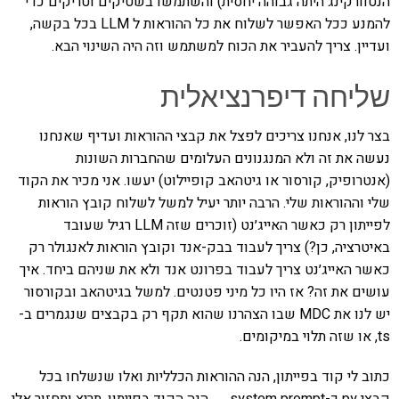
הנטוורקינג היתה גבוהה יחסית) והשתמשו בשטיקים וטריקים כדי
להמנע ככל האפשר לשלוח את כל ההוראות ל LLM בכל בקשה,
ועדיין. צריך להעביר את הכוח למשתמש וזה היה השינוי הבא.
שליחה דיפרנציאלית
בצר לנו, אנחנו צריכים לפצל את קבצי ההוראות ועדיף שאנחנו
נעשה את זה ולא המנגנונים העלומים שהחברות השונות
(אנטרופיק, קורסור או גיטהאב קופיילוט) יעשו. אני מכיר את הקוד
שלי וההוראות שלי. הרבה יותר יעיל למשל לשלוח קובץ הוראות
לפייתון רק כאשר האייג׳נט (זוכרים שזה LLM רגיל שעובד
באיטרציה, כן?) צריך לעבוד בבק-אנד וקובץ הוראות לאנגולר רק
כאשר האייג׳נט צריך לעבוד בפרונט אנד ולא את שניהם ביחד. איך
עושים את זה? אז היו כל מיני פטנטים. למשל בגיטהאב ובקורסור
יש לנו את MDC שבו הצהרנו שהוא תקף רק בקבצים שנגמרים ב-
ts, או שזה תלוי במיקומים.
כתוב לי קוד בפייתון, הנה ההוראות הכלליות ואלו שנשלחו בכל
קבצי py כ-system prompt ← הנה הקוד בפייתון, תריץ ותחזור אלי