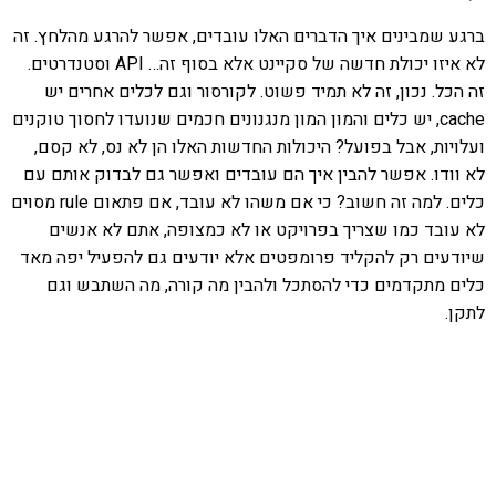
ברגע שמבינים איך הדברים האלו עובדים, אפשר להרגע מהלחץ. זה
לא איזו יכולת חדשה של סקיינט אלא בסוף זה… API וסטנדרטים.
זה הכל. נכון, זה לא תמיד פשוט. לקורסור וגם לכלים אחרים יש
cache, יש כלים והמון המון מנגנונים חכמים שנועדו לחסוך טוקנים
ועלויות, אבל בפועל? היכולות החדשות האלו הן לא נס, לא קסם,
לא וודו. אפשר להבין איך הם עובדים ואפשר גם לבדוק אותם עם
כלים. למה זה חשוב? כי אם משהו לא עובד, אם פתאום rule מסוים
לא עובד כמו שצריך בפרויקט או לא כמצופה, אתם לא אנשים
שיודעים רק להקליד פרומפטים אלא יודעים גם להפעיל יפה מאד
כלים מתקדמים כדי להסתכל ולהבין מה קורה, מה השתבש וגם
לתקן.
אהבתם את התוכן שלי? נסו את
ספרי הלימוד שלי