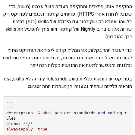
מתקינים אותו, מייצרים ומתקינים תעודה משל עצמנו (חשוב, כדי
שנוכל לרחרח אחרי HTTPS). פותחים קורסור ונכנסים לפרויקט ריק
כלשהו. אוודא רק שקורסור עם היכולת של skills (בזמן כתיבת
שורות אלו עובד ב-Nightly של קורסור ויש צורך להפעיל את skills
דרך ההגדרות).
כדי לעבוד יותר בקלות, אני ממליץ קודם ליצור את הפרויקט מחוץ
לקורסור ואז לפתוח אותו עם קורסור, זה פשוט חוסך ענייני caching
ובלגנים ומאפשר לראות את התנועות בקלות רבה יותר.
בפרויקט יש הוראות כלליות בשם my-rules.mdc. זה לא skills, אלו
הוראות כלליות שתמיד נטענות. הן נשמרות תחת cursor.
---
---
description
:
Global
 project standards 
and
 coding r
ules

globs
:
**
/*

alwaysApply: true

---
