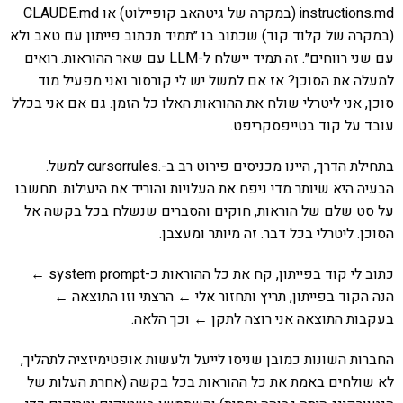
instructions.md (במקרה של גיטהאב קופיילוט) או CLAUDE.md
(במקרה של קלוד קוד) שכתוב בו ״תמיד תכתוב פייתון עם טאב ולא
עם שני רווחים״. זה תמיד יישלח ל-LLM עם שאר ההוראות. רואים
למעלה את הסוכן? אז אם למשל יש לי קורסור ואני מפעיל מוד
סוכן, אני ליטרלי שולח את ההוראות האלו כל הזמן. גם אם אני בכלל
עובד על קוד בטייפסקריפט.
בתחילת הדרך, היינו מכניסים פירוט רב ב-.cursorrules למשל.
הבעיה היא שיותר מדי ניפח את העלויות והוריד את היעילות. תחשבו
על סט שלם של הוראות, חוקים והסברים שנשלח בכל בקשה אל
הסוכן. ליטרלי בכל דבר. זה מיותר ומעצבן.
כתוב לי קוד בפייתון, קח את כל ההוראות כ-system prompt ←
הנה הקוד בפייתון, תריץ ותחזור אלי ← הרצתי וזו התוצאה ←
בעקבות התוצאה אני רוצה לתקן ← וכך הלאה.
החברות השונות כמובן שניסו לייעל ולעשות אופטימיזציה לתהליך,
לא שולחים באמת את כל ההוראות בכל בקשה (אחרת העלות של