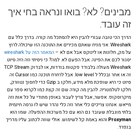
מבינים? לא? בואו ונראה בחי איך
זה עובד.
הדרך הכי טובה עבורי להבין היא להסתכל מה קורה. בדרך כלל עם
Wireshark. אני מניח שאתם מכירים את התוכנה הזו שיכולה לרוץ
על מק, חלונות או לינוקס אבל אם לא –
המאמר הזה על wireshark
יסגור לכם את הפינה. אבל הפעם לא. למה? כי ניסיתי וזה היה סיוט.
Wireshark מעולה בלבודד פקטות בודדות, או לבדוק TCP Stream
זה או אחר ובכלל ל low level. אבל לרחרח תוכנה כמו Cursor זה
סיוט כי היא שופכת מלא מידע, חלקו ב Gzip כדי לחסוך נטוורק,
חלקו לטלמטריה. להבין מה קורה שם זה קצת כמו לקרוא ספר עם
מיקרוסקופ. אפשר, אבל צריך לעבור באופן מתודי על כל אות וזה
מייאש. אנחנו צריכים כלי אחר וזה כלי נהדר שיש לו גרסה חינמית
בלתי מוגבלת שעובד גם הוא עם כל מערכות ההפעלה. שמו הוא
Proxyman
והוא באמת קל לשימוש. אולי שווה לכתוב עליו מדריך
בנפרד.