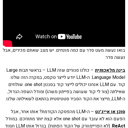
בואו נעשה מעט סדר עם כמה מונחים. יש מצב שאתם מכירים, אבל
נעשה סדר.
בינה מלאכותית
– כולנו סגורים שזה LLM – בראשי תבות Large
Language Model. ה-LLM יודע לייצר טקסט, במקרה הזה שלנו
קוד. עם LLM אנחנו יכולים לייצר קוד בסגנון one shot. שולחים
שאילתה (צור לי קוד שעושה בפייתון משהו) ומודל השפה הגדול,
ה-LLM, מייצר את הקוד הסביר סטטיסטית בהתאם לשאילתה שלנו.
סוכן או אייג׳נט
– ה-LLM מהפסקה הקודמת? אותו אחד, אבל
הפעם הוא לא עובד עם one shot אלא קצת יותר מתוחכם. במודל
ReAct
. (לא הפריימוורק של הקוד הפתוח). בגדול אותו LLM חמוד