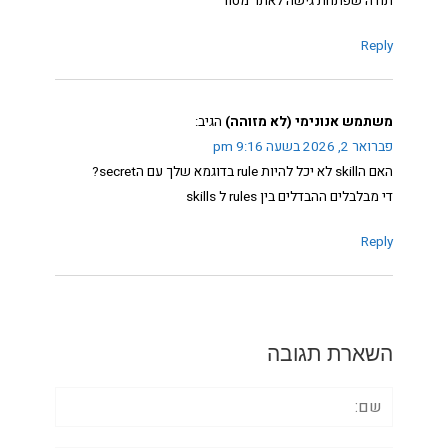
תודה שפתחת גישה לאתר מטור
Reply
משתמש אנונימי (לא מזוהה)
הגיב:
פברואר 2, 2026 בשעה 9:16 pm
האם הskill לא יכל להיות rule בדוגמא שלך עם הsecret?
די מבלבלים ההבדלים בין rules ל skills
Reply
השארת תגובה
שם: