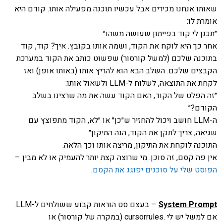
שאותו אנחנו מכירים אבל עכשיו תוכנה מפעילה אותו. קודם היא
אומרת לו:
״תכנן לי קוד בפייתון שעושה משהו״
אחר כך היא לוקח את הקוד, ושמה אותו בקובץ. איך? קוד, קוד
בתוכנה שלכם (למשל קורסור) שפשוט כותב את הקוד במערכת
הקבצים שלכם. השלב הבא הוא להריץ אותו (באותו אופן) ואז
לקחת את התוצאה, לשלוח ל-LLM ולשאול אותו:
״זה הפלט של הקוד, האם הקוד עשה את מה שרצינו בשלב
הקודם?״
ה-LLM חושב ויכול להחזיר ש״כן״ או ״לא, הקוד מתפוצץ עם
שגיאה, צריך לתקן את הקוד, הנה התיקון״.
התוכנה לוקחת את התיקון, מריצה אותו וכך הלאה.
אין פה קסם, זה סוכן. מי שרוצה קצת יותר להעמיק או לא מבין –
הפוסט שלי על סוכנים יפוגג את הקסם
.
System Prompt
– בעצם סט הוראות קבוע ששולחים ל-LLM.
אם למשל יש לי .cursorrules (במקרה של קורסור) או