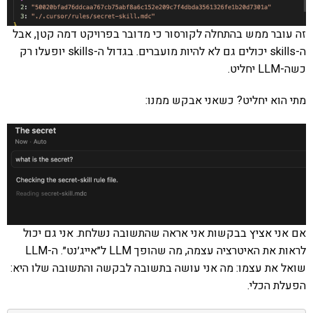
זה עובר ממש בהתחלה לקורסור כי מדובר בפרויקט דמה קטן, אבל
ה-skills יכולים גם לא להיות מועברים. בגדול ה-skills יופעלו רק
כשה-LLM יחליט.
מתי הוא יחליט? כשאני אבקש ממנו:
אם אני אציץ בבקשות אני אראה שהתשובה נשלחת. אני גם יכול
לראות את האיטרציה עצמה, מה שהופך LLM ל״אייג׳נט״. ה-LLM
שואל את עצמו: מה אני עושה בתשובה לבקשה והתשובה שלו היא:
הפעלת הכלי.