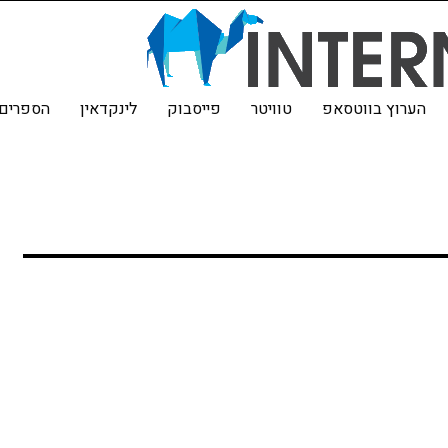
הערוץ בווטסאפ
טוויטר
פייסבוק
לינקדאין
הספרים 