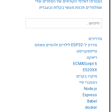
הצטרפו לאלפי הקוראים של הספרים שלי
שמלמדים תכנות מעשי בקלות ובעברית
חיפוש
עבור:
מדריכים
מדריך ל-ESP32 לילדים ולהורים מאפס
טייפסקריפט
ריאקט
ECMAScript 6
ES20XX
מיקרו בקרים
רספברי פיי
Node.js
Express
Babel
docker