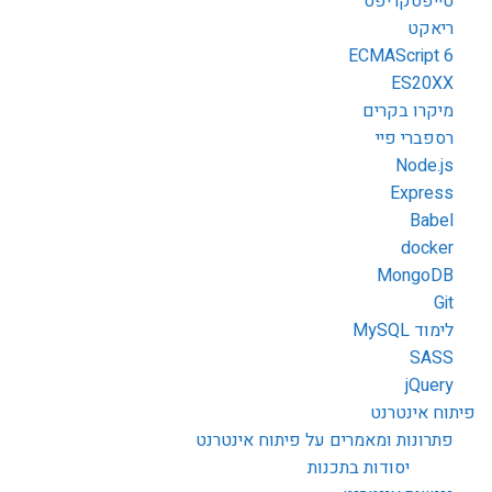
טייפסקריפט
ריאקט
ECMAScript 6
ES20XX
מיקרו בקרים
רספברי פיי
Node.js
Express
Babel
docker
MongoDB
Git
לימוד MySQL
SASS
jQuery
פיתוח אינטרנט
פתרונות ומאמרים על פיתוח אינטרנט
יסודות בתכנות