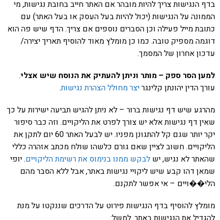
בדף הנגישות צריך להיות מובהר אם האתר חייב בחובת נגישות, מי
הממונה על הנגישות (יכול להיות בעל העסק או בעל האתר) עם
כתובת מייל פעילה וכן הסברים נוספים אם צריך. הדף שיש פה הוא
דוגמה מספיק טובה. כמו כן מומלץ מאוד להוסיף תאריך יצירה/
עדכון אחרון של המסמך.
למען הסר ספק – מותר וניתן להעתיק את הנוסח שיש אצלי
.
עורך הדין יהונתן קלינגר
יצר מחולל הצהרת נגישות
.
מהרגע שיש דף נגישות ברור – לא ניתן להגיש תביעה ישירות על כך
שאין דף נגישות אלא יש צורך לפרט את הליקויים. וזה כבר סיפור
יקר יותר שגם קל להתגונן מפניו. יש לבעל האתר 60 יום לתקן את
הליקויים. חשוב לציין שאם גורם כלשהו שולח מכתב אזהרה כללי
שהאתר לא נגיש, יש
לבקש ממנו בנימוס את רשימת הליקויים
. יופי
שמאן דהו קבע שיש ליקויי נגישות באתר, אבל ללא הסבר מהם
הלי��ויים – אי אפשר לתקנם.
מומלץ להוסיף בדף הנגישות פירוט על הדרכים שננקטו על מנת
להגדיל את הנגישות באתר. למשל: