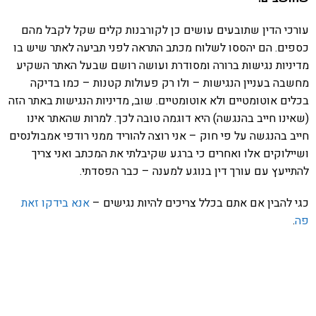
עורכי הדין שתובעים עושים כן לקורבנות קלים שקל לקבל מהם
כספים. הם יהססו לשלוח מכתב התראה לפני תביעה לאתר שיש בו
מדיניות נגישות ברורה ומסודרת ועושה רושם שבעל האתר השקיע
מחשבה בעניין הנגישות – ולו רק פעולות קטנות – כמו בדיקה
בכלים אוטומטיים ולא אוטומטיים. שוב, מדיניות הנגישות באתר הזה
(שאינו חייב בהנגשה) היא דוגמה טובה לכך. למרות שהאתר אינו
חייב בהנגשה על פי חוק – אני רוצה להוריד ממני רודפי אמבולנסים
ושיילוקים אלו ואחרים כי ברגע שקיבלתי את המכתב ואני צריך
להתייעץ עם עורך דין בנוגע למענה – כבר הפסדתי.
כגי להבין אם אתם בכלל צריכים להיות נגישים –
אנא בידקו זאת
פה
.
אהבתם את התוכן שלי? נסו את
ספרי הלימוד שלי