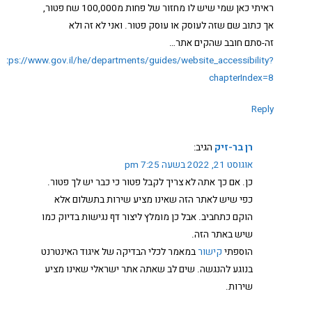
ראיתי כאן שמי שיש לו מחזור של פחות מ100,000 שח פטור,
אך כתוב שם שזה לעוסק או עוסק פטור. ואני לא זה ולא
זה-סתם חובב שהקים אתר…
https://www.gov.il/he/departments/guides/website_accessibility?
chapterIndex=8
Reply
רן בר-זיק
הגיב:
אוגוסט 21, 2022 בשעה 7:25 pm
כן. אם כך אתה לא צריך לקבל פטור כי כבר יש לך פטור.
כפי שיש לאתר הזה שאינו מציע שירות בתשלום אלא
הוקם כתחביב. אבל כן מומלץ ליצור דף נגישות בדיוק כמו
שיש באתר הזה.
הוספתי
קישור
במאמר לכלי הבדיקה של איגוד האינטרנט
בנוגע להנגשה. שים לב שאתה אתר ישראלי שאינו מציע
שירות.