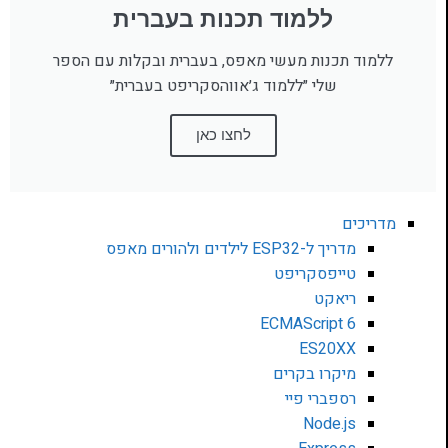
ללמוד תכנות בעברית
ללמוד תכנות מעשי מאפס, בעברית ובקלות עם הספר
שלי ״ללמוד ג׳אווהסקריפט בעברית״
לחצו כאן
מדריכים
מדריך ל-ESP32 לילדים ולהורים מאפס
טייפסקריפט
ריאקט
ECMAScript 6
ES20XX
מיקרו בקרים
רספברי פיי
Node.js