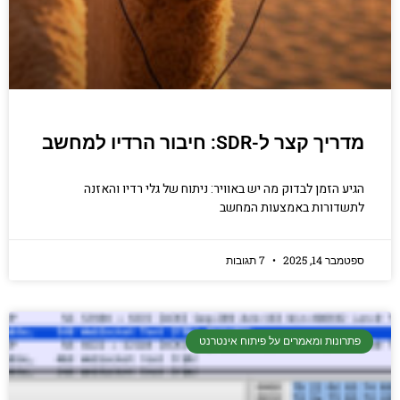
תכנות בעולם האמיתי
עם מיקרו בקרים
לימוד מאפס של תכנות עם מיקרו בקרים
למבוגרים ולילדים: לבנות מכשירים שונים עם
מיקרו פייתון עם קצת ChatGPT בקלות ובכיף
מדריך קצר ל-SDR: חיבור הרדיו למחשב
לחצו כאן
הגיע הזמן לבדוק מה יש באוויר: ניתוח של גלי רדיו והאזנה
לתשדורות באמצעות המחשב
ספטמבר 14, 2025
7 תגובות
פתרונות ומאמרים על פיתוח אינטרנט