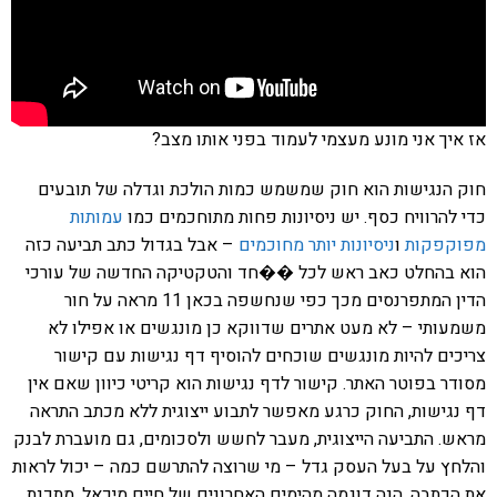
אז איך אני מונע מעצמי לעמוד בפני אותו מצב?
חוק הנגישות הוא חוק שמשמש כמות הולכת וגדלה של תובעים
כדי להרוויח כסף. יש ניסיונות פחות מתוחכמים כמו
עמותות
מפוקפקות
ו
ניסיונות יותר מחוכמים
– אבל בגדול כתב תביעה כזה
הוא בהחלט כאב ראש לכל ��חד והטקטיקה החדשה של עורכי
הדין המתפרנסים מכך כפי שנחשפה בכאן 11 מראה על חור
משמעותי – לא מעט אתרים שדווקא כן מונגשים או אפילו לא
צריכים להיות מונגשים שוכחים להוסיף דף נגישות עם קישור
מסודר בפוטר האתר. קישור לדף נגישות הוא קריטי כיוון שאם אין
דף נגישות, החוק כרגע מאפשר לתבוע ייצוגית ללא מכתב התראה
מראש. התביעה הייצוגית, מעבר לחשש ולסכומים, גם מועברת לבנק
והלחץ על בעל העסק גדל – מי שרוצה להתרשם כמה – יכול לראות
את הכתבה. הנה דוגמה מהימים האחרונים של חיים מיכאל, מתכנת