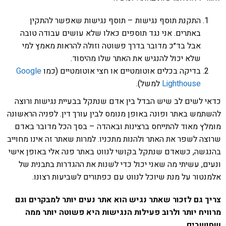
התקנת תוסף נגישות – תוסף נגישות שאפשר להתקין
באתרים. אני נגד תוספים כאלו שלא עושים עבודה טובה
אבל בד״כ מדובר בדרך פשוטה וזולה להראות מאמץ למי
שלא יכול להנגיש את האתר שלו מהיסוד.
בדיקה בכלים אוטומטיים או חצי אוטומטיים (כמו
Google
Lighthouse
למשל).
כדאי לשים לב שיש הבדל בין אדם שנתקל בבעיית נגישות ורוצה
להשתמש באתר ופונה באופן מנומס לבין עורך דין. לפניה הראשונה
מומלץ מאוד להתייחס ברצינות ובאהדה – בסך הכל מדובר באדם
שרוצה לשפר את האתר ולהנות מתכניו. למרות שאתר זה אינו מחוייב
בהנגשה, כשאדם שנתקל בקושי לנווט באתר פנה אלי באופן אישי
ונעים, עשיתי מה שאני יכול כדי לשנות את ההגדרות בתבנית של
אלמנטור על מנת שיוכל לנווט עם כפתורים לשביעות רצונו.
צריך גם לזכור שאתר נגיש הוא אתר נעים יותר למבקרים וגם
מרוויח יותר ולרוב פעילות הנגישות היא פשוטה יותר ממה
שחושבים.