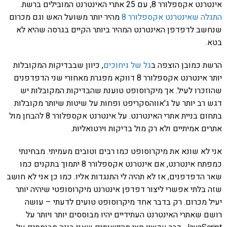
אינטרנט אקספלורר 8, עם 25 אתרי האינטרנט המובילים ברשת.
התגלה שאינטרנט אקספלורר 8
מהיר יותר משועל האש וגם מכרום
שנחשב לדפדפן האינטרנט המהיר ביותר הקיים בגרסה שהיא לא
בטא.
הרשת כמובן הוצפה ב
גל של גיחוכים
, כיוון שבבדיקות המקובלות
יותר אינטרנט אקספלורר 8 דווקא מפגרת מאחורי שני הדפדפנים
שהוזכרו לעיל. אך מיקרוסופט טוענת שהבדיקות המקובלות יש
דגש רב יותר על ג'אווהסקריפט ופחות על שיטות שיותר מקובלות
בתחום בניית אתרי האינטרנט. על אינטרנט אקספלורר 8 להבחן מול
אתרים אמיתיים ולא רק מול בדיקות וירטואליות.
אני לא שונא את מיקרוסופט כמו רבים וטובים מעמיתי. מבחינתי
כמפתח אינטרנט, אם אינטרנט אקספלורר 8 יתמוך בתקנים כמו
שאר הדפדפנים, אז לא תהיה לי התנגדות אליו. כמו כן אני לא חושב
שזה בלתי אפשרי ליצור דפדפן אינטרנט מיקרוסופטי שיהיה יותר
יעיל מכרום. רק בדבר אחד מיקרוסופט טועים לדעתי – עושה
רושם שאתרי האינטרנט העתידיים יהיו מבוססים יותר ויותר על