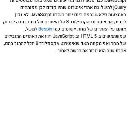
JavaScript. כבר עכשיו חצי מהיישומים שאני בונה מבוססים על
jQuery למשל. גם אתרי אינטרנט שהיו קודם לכן מפותחים
באמצעות פלאש נבנים היום יותר בעזרת JavaScript. לא נכון
לבדוק את אינטרנט אקספלורר 8 על האתרים של היום, חובה לבדוק
אותם על האתרים של מחר. יישומים כמו
Bespin
למשל,
שמשתמשים ב-HTML 5 וב-JavaScript יהוו את האתרים המובילים
של מחר ואני מקווה מאד שאינטרנט אקספלורר 8 יוכל לתמוך בהם,
אחרת שוב הוא יגרור את הרשת לאחור.
אהבתם את התוכן שלי? נסו את
ספרי הלימוד שלי
פרויקט ספרי לימוד התכנות שלי עם אלפי קוראים
ותמיכה של חברות מובילות נועד לאפשר לכל אחד ואחת
ללמוד תכנות מעשי