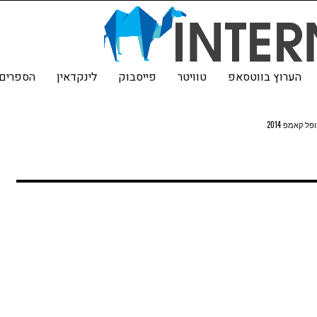
הערוץ בווטסאפ
טוויטר
פייסבוק
לינקדאין
הספרים 
פל קאמפ 2014