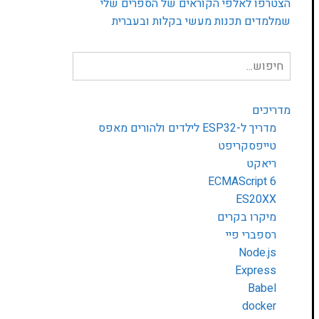
הצטרפו לאלפי הקוראים של הספרים שלי
שמלמדים תכנות מעשי בקלות ובעברית
חיפוש
עבור:
מדריכים
מדריך ל-ESP32 לילדים ולהורים מאפס
טייפסקריפט
ריאקט
ECMAScript 6
ES20XX
מיקרו בקרים
רספברי פיי
Node.js
Express
Babel
docker