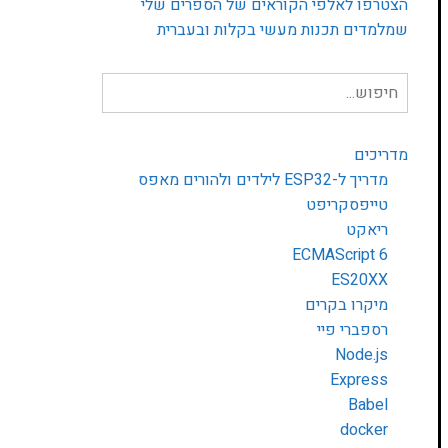
הצטרפו לאלפי הקוראים של הספרים שלי
שמלמדים תכנות מעשי בקלות ובעברית
חיפוש
עבור:
מדריכים
מדריך ל-ESP32 לילדים ולהורים מאפס
טייפסקריפט
ריאקט
ECMAScript 6
ES20XX
מיקרו בקרים
רספברי פיי
Node.js
Express
Babel
docker