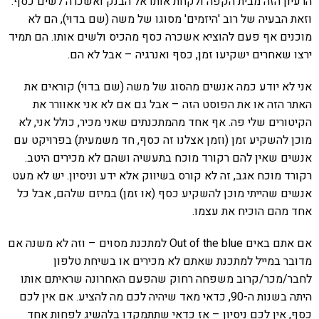
הרעיון הזה מבית הקפה ולקחת אותו אל הבנק ואשכרה לשים כסף.
וזאת הבעיה של רוב 'היזמים' מסוגו של משה (שם בדוי), הם לא
מוכנים אף פעם להוציא אשכרה כסף מהכיס ולשים אותו. הם תמיד
ירצו שאחרים ישקיעו זמן, כסף ואנרגיה – אבל לא הם.
אני לא יודע כמה אנשים מהסוג של משה (שם בדוי) קוראים את
האתר הזה או את הפוסט הזה – אבל גם אם לא אני אאוורר את
הקיטורים שלי פה. אף אחד מהמתכנתים שאני מכיר, כולל אני, לא
מוכן להשקיע זמן (וזמן אצלנו זה כסף, חד משמעית) בפרויקט עם
אנשים שאין להם רקורד מוכח בתעשיה ושהם לא מכירים היטב.
רקורד מוכח אגב, זה לא קורס בשיווק אלא ידע וניסיון. יש לא מעט
אנשים שהייתי מוכן להשקיע כסף (או זמן) במיזם שלהם, אבל כל
אחד מהם הוכיח את עצמו.
אם אתם באים Out of the blue למתכנת מסוים – וזה לא משנה אם
מדובר במייל למתכנת שאתם לא מכירים או בשיחת טלפון
לחבר/מכר/קרוב משפחה רחוק שהפעם האחרונה שראיתם אותו
היתה בשנות ה-90, כדאי מאד שיהיה לכם מה להציע. אם אין לכם
כסף, אין לכם ניסיון – אז כדאי שתתמקדו בלהשיג לפחות אחד