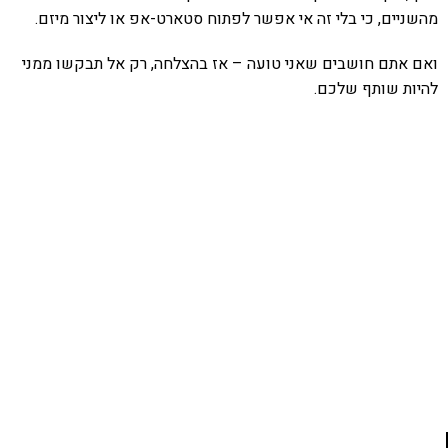
מהשניים, כי בלי זה אי אפשר לפתוח סטארט-אפ או ליצור מיזם.
ואם אתם חושבים שאני טועה – אז בהצלחה, רק אל תבקשו ממני
להיות שותף שלכם.
אהבתם את התוכן שלי? נסו את
ספרי הלימוד שלי
פרויקט ספרי לימוד התכנות שלי עם אלפי קוראים
ותמיכה של חברות מובילות נועד לאפשר לכל אחד ואחת
ללמוד תכנות מעשי
לחצו כאן