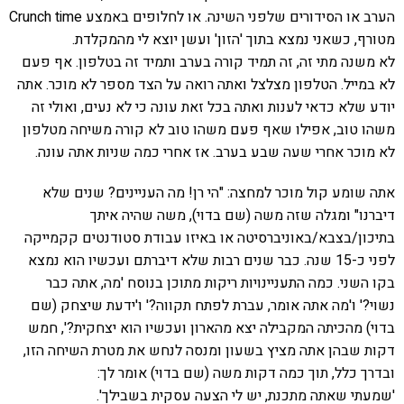
הערב או הסידורים שלפני השינה. או לחלופים באמצע Crunch time
מטורף, כשאני נמצא בתוך 'הזון' ועשן יוצא לי מהמקלדת.
לא משנה מתי זה, זה תמיד קורה בערב ותמיד זה בטלפון. אף פעם
לא במייל. הטלפון מצלצל ואתה רואה על הצד מספר לא מוכר. אתה
יודע שלא כדאי לענות ואתה בכל זאת עונה כי לא נעים, ואולי זה
משהו טוב, אפילו שאף פעם משהו טוב לא קורה משיחה מטלפון
לא מוכר אחרי שעה שבע בערב. אז אחרי כמה שניות אתה עונה.
אתה שומע קול מוכר למחצה: "הי רן! מה העניינים? שנים שלא
דיברנו" ומגלה שזה משה (שם בדוי), משה שהיה איתך
בתיכון/בצבא/באוניברסיטה או באיזו עבודת סטודנטים קקמייקה
לפני כ-15 שנה. כבר שנים רבות שלא דיברתם ועכשיו הוא נמצא
בקו השני. כמה התעניינויות ריקות מתוכן בנוסח 'מה, אתה כבר
נשוי?' ו'מה אתה אומר, עברת לפתח תקווה?' ו'ידעת שיצחק (שם
בדוי) מהכיתה המקבילה יצא מהארון ועכשיו הוא יצחקית?', חמש
דקות שבהן אתה מציץ בשעון ומנסה לנחש את מטרת השיחה הזו,
ובדרך כלל, תוך כמה דקות משה (שם בדוי) אומר לך:
'שמעתי שאתה מתכנת, יש לי הצעה עסקית בשבילך'.