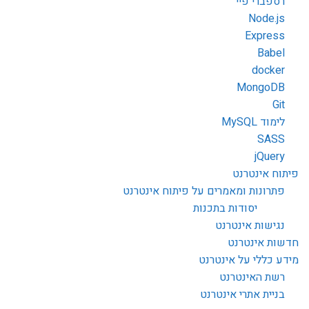
רספברי פיי
Node.js
Express
Babel
docker
MongoDB
Git
לימוד MySQL
SASS
jQuery
פיתוח אינטרנט
פתרונות ומאמרים על פיתוח אינטרנט
יסודות בתכנות
נגישות אינטרנט
חדשות אינטרנט
מידע כללי על אינטרנט
רשת האינטרנט
בניית אתרי אינטרנט