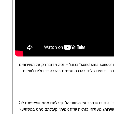
כדי להתרשם כמה השירותים האלו נפוצים, ח��שו "send sms sender id" בגוגל – ופה מדובר רק על השירותים
בשירותים זולים בהרבה וזמינים בהרבה שיכולים לשלוח
ו'. עם דגש כבד על ה'חשדהו'. קיבלתם סמס שציפיתם לו?
רות? מעולה! כנראה שזה אמיתי. קיבלתם סמס במפתיע?