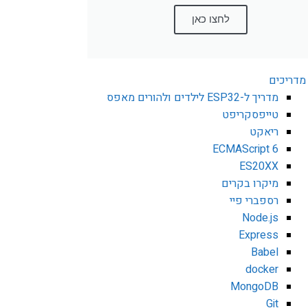
לחצו כאן
מדריכים
מדריך ל-ESP32 לילדים ולהורים מאפס
טייפסקריפט
ריאקט
ECMAScript 6
ES20XX
מיקרו בקרים
רספברי פיי
Node.js
Express
Babel
docker
MongoDB
Git