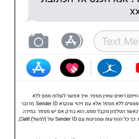
הייתם רואים שאין מספר. איך אפשר לשלוח סמס ללא
מספר? המרכזיה שמקבלת את הסמס מאפשרת משלוח סמסים ללא מספר אלא עם זיהוי שנקרא Sender ID. מדובר
ית (עם אות אחת באנגלית) של עד 11 תוים. כאשר הטלפון מקבל סמס, הוא בודק אם יש מספר. במידה
ואין, הוא יבדוק את ה-Sender ID וימיין את ההודעה לפיו. כך כל ההודעות שמגיעות עם Sender ID של (למשל) Clalit,