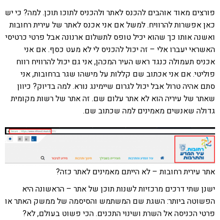
פורצים מאוד אוהבים להכנס לאתר ולהכניס לתוכו תוכן. למה? כי יש
כאן אפשרות להרוויח. למשל אם אני אכנס לאתר של עירית רחובות
ואשנה אותו כך שהוא יכיל טופס לתשלום ארנונה אבל פרטי כרטיסי
האשראי יעברו אלי – זה יכול להכניס לי לא מעט כסף. אם אני
אכניס תעמולה כנגד ראש העיר המכהן, אני גם יכול להרוויח רווח
פוליטי. אם אני אכתוב שם קללות על מישהו שגר ברחובות, אני
סתם אהיה טרול אבל יכול לגרום שיימינג נורא. למה בדיוק? כיוון
שאתר של עיריה הוא לא אתר עלום שם. זה אתר של רשות מקומית
גדולה שאנשים מאמינים למה שכתוב שם.
אתר עירית רחובות – לא הייתם מאמינים לאתר כזה?
ישנן שתי דרכים מרכזיות לשנות תוכן של אתר – הראשונה היא
הפשוטה ביותר: השגת שם המשתמש והסיסמה של ממשק האתר או
פרטי הכניסה אל השרת ושינוי התכנים. הכי פשוט בעולם, לא?