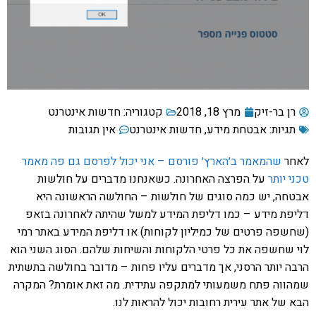
רן בר-זיק
מרץ 18, 2018
קטגוריה:
חדשות אינטרנט
תגיות:
אבטחת מידע
,
חדשות אינטרנט
אין תגובות
לאחר
שהמאמר ב׳הארץ׳ פורסם – אני יכול לפרסם גם פה מאמר
טכני יותר
על הפרצה האחרונה. כשאנחנו מדברים על חולשות
אבטחה, יש כמה סוגים של חולשות – החולשה הראשונה היא
דליפת מידע – כמו דליפת המידע למשל שהיתה לאחרונה בזאפ
(שחשפה פרטים של כמיליון לקוחות) או דליפת המידע באתר רמי
לוי שחשפה את כל פרטי הלקוחות והשיחות שלהם. הסוג השני הוא
הרבה יותר הרסני, אך מדברים עליו פחות – מדובר בחולשה בתשתית
שמהווה פתח משמעותי למתקפה עתידית. מה זאת אומרת? המקרה
הבא של אתר עירית רחובות יכול להראות לנו.