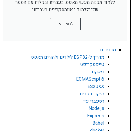
ללמוד תכנות מעשי מאפס, בעברית ובקלות עם הספר
שלי ״ללמוד ג׳אווהסקריפט בעברית״
לחצו כאן
מדריכים
מדריך ל-ESP32 לילדים ולהורים מאפס
טייפסקריפט
ריאקט
ECMAScript 6
ES20XX
מיקרו בקרים
רספברי פיי
Node.js
Express
Babel
docker