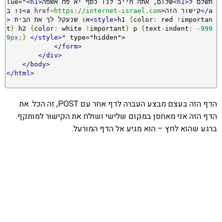
תשלם ל
<h1>
שלום, אתה חייב לנו כסף יא פח אשפה
<h1>
lue="
</a
קישור הזה
>
https://internet-israel.com
=
href
<a
נו ב
importan
!
 red 
:
color
{
h1 
<style>
 או שנעקל לך את הבית
>
t
}
 h2 
{
color
:
 white 
!
important
}
 p 
{
text
-
indent
:
-
999
9px
;}
</style>
" type="hidden">

</form>
</div>
</body>
</html>
הדף הזה בעצם מבצע העברה לדף אחר עם POST, זה הכל. את
הדף הזה אני מאחסן במקום שלישי ושולח את הקישור למותקף.
ברגע שהוא לחץ – הוא מגיע אל הדף המורעל.
אהבתם את התוכן שלי? נסו את
ספרי הלימוד שלי
פרויקט ספרי לימוד התכנות שלי עם אלפי קוראים