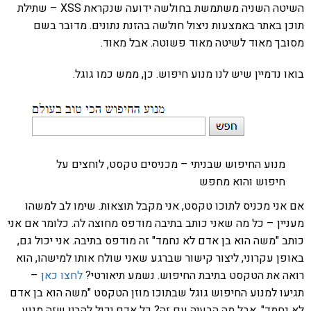
השיטה השניה משתמשת בחולשה ידועה שנקראת XSS – שתילת
תוכן באתר באמצעות ניצול חולשה בהזנת נתונים. מדובר בשם
מסובך מאוד לשיטה מאוד פשוטה. אבל מאוד.
בואו נדמיין שיש לנו מנוע חיפוש. כן, ממש כמו גוגל.
מנוע החיפוש שבניתי – מכניסים טקסט, לוחצים על
חיפוש והוא מחפש
אם אני מכניס לתוכו טקסט, אני מקבל תוצאות. שימו לב למשהו
מעניין – כל מה שאני כותב בתיבה מודפס מחוצה לה. כלומר אם אני
כותב "משה הוא בן אדם לא נחמד" זה מודפס בתיבה. אני יכול גם,
באופן עקרוני, ליצור קישור שברגע שאני שולח אותו למישהו, הוא
רואה את הטקסט בתיבת החיפוש. נשמע תיאורטי?
לחצו כאן
–
תגיעו למנוע החיפוש גוגל שבתוכו מוזן הטקסט "משה הוא בן אדם
לא נחמד". אבל מה הבעיה עם זה? כל אדם יכול להבין שזה מנוע