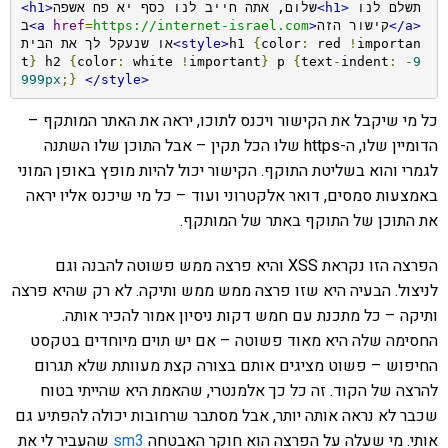
תשלם לנו 
<h1>
שלום, אתה חייב לנו כסף יא פח אשפה
<h1>
</a>
קישור הזה
>
https://internet-israel.com
=
href
<a
ב
importan
!
 red 
:
color
{
h1 
<style>
או שנעקל לך את הבית
t
}
 h2 
{
color
:
 white 
!
important
}
 p 
{
text
-
indent
:
-
9
999px
;}
</style>
כל מי שיקבל את הקישור ויכנס לתוכו, יראה את האתר המותקף –
הדומיין שלו, ה-https שלו הכל תקין – אבל התוכן שלו השתנה
לגמרי והוא בשליטת התוקף. הקישור יכול להיות מופץ באופן המוני
באמצעות סמסים, דואר אלקטרוני ועוד – כל מי שיכנס אליו יראה
את התוכן של התוקף באתר של המותקף.
הפרצה הזו נקראת XSS והיא פרצה ממש פשוטה להבנה וגם
לניצול. הבעיה היא שזו פרצה ממש ממש ותיקה. לא רק שהיא פרצה
ותיקה – כל מתכנת עם חמש דקות ניסיון אמור להכיר אותה.
החסימה שלה היא מאוד פשוטה – אם יש תוים מיוחדים בטקסט
החיפוש – פשוט מציגים אותם בצורה קצת מעוותת שלא תגרום
להרצה של הקוד. זה כל כך אלמנטרי, שהאמת היא שהייתי בטוח
שכבר לא נראה אותה יותר, אבל מסתבר שרחובות יכולה להפתיע גם
אותי. מי שעלה על הפרצה הוא חוקר האבטחה
sm3
שהעביר לי את