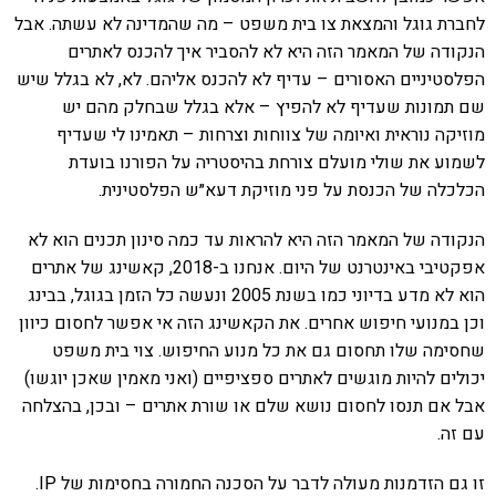
לחברת גוגל והמצאת צו בית משפט – מה שהמדינה לא עשתה. אבל
הנקודה של המאמר הזה היא לא להסביר איך להכנס לאתרים
הפלסטיניים האסורים – עדיף לא להכנס אליהם. לא, לא בגלל שיש
שם תמונות שעדיף לא להפיץ – אלא בגלל שבחלק מהם יש
מוזיקה נוראית ואיומה של צווחות וצרחות – תאמינו לי שעדיף
לשמוע את שולי מועלם צורחת בהיסטריה על הפורנו בועדת
הכלכלה של הכנסת על פני מוזיקת דעא״ש הפלסטינית.
הנקודה של המאמר הזה היא להראות עד כמה סינון תכנים הוא לא
אפקטיבי באינטרנט של היום. אנחנו ב-2018, קאשינג של אתרים
הוא לא מדע בדיוני כמו בשנת 2005 ונעשה כל הזמן בגוגל, בבינג
וכן במנועי חיפוש אחרים. את הקאשינג הזה אי אפשר לחסום כיוון
שחסימה שלו תחסום גם את כל מנוע החיפוש. צוי בית משפט
יכולים להיות מוגשים לאתרים ספציפיים (ואני מאמין שאכן יוגשו)
אבל אם תנסו לחסום נושא שלם או שורת אתרים – ובכן, בהצלחה
עם זה.
זו גם הזדמנות מעולה לדבר על הסכנה החמורה בחסימות של IP.