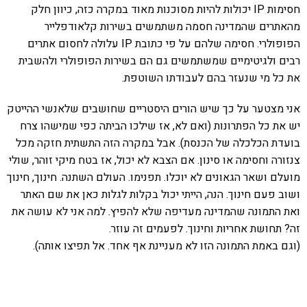
חסימות IP יכולות להיות מסוכנות מאוד במקרה כזה, כיוון חלק
מהאתרים שהמדינה חסמה משתמשים בשירות קלאודפלייר
הפופולרי. חסימה שלהם על פי כתובת IP עלולה לחסום אתרים
רבים ולגיטימיים שמשתמשים גם הם בשירות הפופולרי ולהשבית
את כל מי שנעזר בהם לעבודתו השוטפת.
אני מצטער על כך שיש הורים היסטריים שחושבים שלאנשי ההייטק
יש את כל הפתרונות (ואם לא, אז שילכו הביתה כפי שמישהו צרח
בועדת הכלכלה של הכנסת). אבל במקרה הזה התשתית חזקה מכל
צנזורה וחסימה או סינון. אם הצבא לא יכול, אז בטח מיקי זוהר, שולי
מועלם ושאר הגאונים לא יוכלו. תפנימו. העולם השתנה. חינוך, חינוך
ושוב פעם חינוך. הנה, הייתי יכול בקלות לגלות כאן את שם האתר
ואת התמונה שהמדינה מעדיפה שלא להפיץ. למה אני לא עושה את
זה? תחושת אחריות וחינוך. לפעמים זה עוזר.
(וגם באמת התמונה הזו לא מעניינת אף אחד. אל תפיצו אותה).