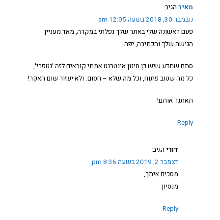
מאיר
הגיב:
נובמבר 30, 2018 בשעה 12:05 am
פעם ראשונה שלי באתר שלך נפלתי במקרה, מאד מעניין
הגישה שלך והכתיבה, יפה.
סתם שתדע שיש כן סינון אינטרנט אמתי קוראים לזה 'נטפרי',
כל מה שטוב פתוח, וכל מה שלא – חסום. ולא יעזור שום האקר!
תאתגר אותם!
Reply
דורי
הגיב:
דצמבר 2, 2019 בשעה 8:36 pm
מסכים איתך,
מנסיון
Reply