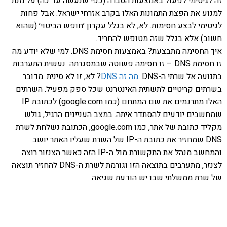
זה לגיטימי לפעול באמצעות הסברה (כפי שנעשה עד כה) על מנת
למנוע את הפצת התמונות האלו בקרב אזרחי ישראל. אבל פחות
לגיטימי לבצע חסימות. לא, לא בגלל עקרון ׳חופש הביטוי׳ (שהוא
חשוב) אלא בגלל שזה מטופש להחריד.
איך החסימה מתבצעת? באמצעות חסימת DNS. למי שלא יודע מה
זו חסימת DNS – זו חסימה פשוטה שבמסגרתה נעשית התערבות
בתנועה אל שרתי ה-DNS.
מה זה DNS
? לא, זו לא סינית. מדובר
בשרתים קריטיים לתשתית האינטרנט שכל ספק מפעיל. השרתים
האלו מתרגמים את שם המתחם (כמו google.com) לכתובת IP
שמחשבים יודעים להסתדר איתה. במצב העניינים הרגיל, גולש
מקליד כתובת של אתר, כמו google.com, הכתובת נשלחת לשרת
DNS שמחזיר את כתובת ה-IP של השרת שעליו האתר יושב
והמחשב מנהל את התקשורת מול ה-IP הזה.כאשר הצנזור רוצה
לצנזר, מתערבים בתוצאה הזו וגורמת לשרת ה-DNS להחזיר תוצאה
של שרת ממשלתי שבו יש הודעת שגיאה.