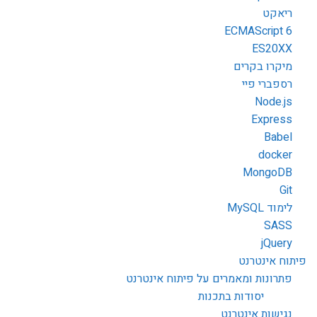
ריאקט
ECMAScript 6
ES20XX
מיקרו בקרים
רספברי פיי
Node.js
Express
Babel
docker
MongoDB
Git
לימוד MySQL
SASS
jQuery
פיתוח אינטרנט
פתרונות ומאמרים על פיתוח אינטרנט
יסודות בתכנות
נגישות אינטרנט