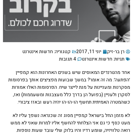
רן בר-זיק
יוני 11, 2017
קטגוריה:
חדשות אינטרנט
תגיות:
חדשות אינטרנט
4 תגובות
אחד מהטרנדים המאוסים שיש בשנים האחרונות הוא קמפיין
׳הפתעה׳. מה זה אומר? במשך שבועות מפציצים אותך בפרסומות
מסקרנות ומעניינות על מנת לייצר שיח. הפרסומות האלו אמורות
לסקרן ולעניין (בפועל הן בדרך כלל מעצבנות ומשעממות) ואז,
כשהמטרה האמיתית תחשף הו-הו-הו יהיה רעש ובאזז ציבורי.
לא מזמן החל בישראל קמפיין מסוג זה שכנראה נשפך עליו לא
מעט כסף כי גם אני הצלחתי להחשף אליו למרות שאני לא ממש
רואה טלוויזיה, שומע רדיו והיו בלוק שלי עובד שעות נוספות.