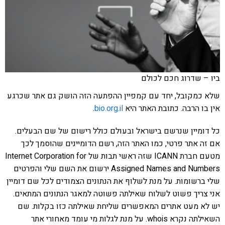
ביו – שדרוג חכם לכולם
שלא כמקובל, יחד עם קמפיין ההפתעה הזה הושק גם אתר שכרגע
אין בו הרבה. כתובת האתר היא
bio.org.il
.
כל דומיין שנרשם בישראל ובעולם כולל רישום של שם הבעלים.
אם זה אתר פרטי, כמו האתר הזה, רשם הדומיינים שהוסמך לכך
מטעם חברת ICANN שזה ראשי תבות של Internet Corporation for
Assigned Names and Numbers ירשום את השם שלי והפרטים
שלי ברשומות. על מנת לשלוף את הנתונים הצמודים לכל שם דומיין
אני צריך פשוט לשלוח שאילתה פשוטה למאגר הנתונים המתאים.
יש לא מעט אתרים המאפשרים שליחת שאילתה כזו בקלות. שם
השאילתה נקרא whois. על מנת לגלות מי עומד מאחורי אתר