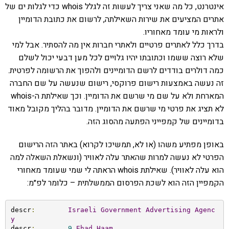
אינטרנט, כל מה שאני צריך לעשות זה לגלל whois כדי לגלות ים של
אתרים המציעים את שירות השאילתה, לרשום את כתובת הדומיין
ולראות מי עומד מאחוריו.
בדרך כלל לאתרים פרטיים ולאתרי חברות אין מה להסתיר. אבל למי
שלא רוצה ששמו וכתובתו יהיו גלויים לכל מען דבעי יכול לשלם
כמה דולרים בודדים לרשם הדומיינים ולהפוך את הרשומה לפרטית.
זה נעשה באמצעות רישום פרוקסי, רישום שנעשה על שם החברה
המארחת ולא על שם מי שרשם את הדומיין. וכך שאילתת ה-whois
לא תציג את פרטי מי שרשם את הדומיין. מדובר בהליך מקובל מאוד
בדומיינים של קמפייני הפתעה מהסוג הזה.
באופן מפתיע משהו (או לא, תמשיכו לקרוא) באתר הזה הרישום
הפרטי לא נעשה למרות שהאתר עלה לאוויר (ונשאלת השאלה למה
הוא עלה לאוויר). שאילתת whois הראתה לי שמי שעומד מאחורי
הקמפיין הזה הוא לשכת הפרסום הממשלתית – כלומר לפ״מ:
descr
:
Israeli
Government
Advertising
Agenc
y
descr
:
9
Ehad
Haam