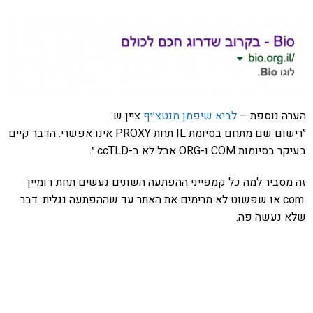
הערה נוספת –
לביא שיפמן מנטצ׳יף
ציין ש:
״רישום שם מתחם בסיומת IL תחת PROXY אינו אפשרי. הדבר קיים
בעיקר בסיומות COM ו-ORG אבל לא ב-ccTLD.״.
זה מסביר למה כל קמפייני ההפתעה השונים נעשים תחת דומיין
.com או שפשוט לא מרימים את האתר עד שההפתעה נגלית. דבר
שלא נעשה פה.
אהבתם את התוכן שלי? נסו את
ספרי הלימוד שלי