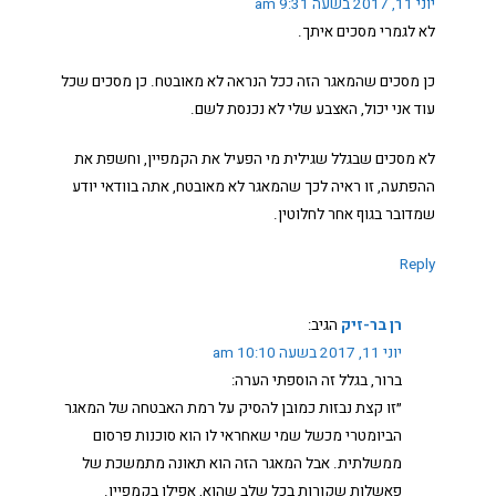
יוני 11, 2017 בשעה 9:31 am
לא לגמרי מסכים איתך.
כן מסכים שהמאגר הזה ככל הנראה לא מאובטח. כן מסכים שכל
עוד אני יכול, האצבע שלי לא נכנסת לשם.
לא מסכים שבגלל שגילית מי הפעיל את הקמפיין, וחשפת את
ההפתעה, זו ראיה לכך שהמאגר לא מאובטח, אתה בוודאי יודע
שמדובר בגוף אחר לחלוטין.
Reply
רן בר-זיק
הגיב:
יוני 11, 2017 בשעה 10:10 am
ברור, בגלל זה הוספתי הערה:
״זו קצת נבזות כמובן להסיק על רמת האבטחה של המאגר
הביומטרי מכשל שמי שאחראי לו הוא סוכנות פרסום
ממשלתית. אבל המאגר הזה הוא תאונה מתמשכת של
פאשלות שקורות בכל שלב שהוא, אפילו בקמפיין.