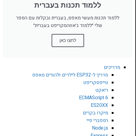
ללמוד תכנות בעברית
ללמוד תכנות מעשי מאפס, בעברית ובקלות עם הספר
שלי ״ללמוד ג׳אווהסקריפט בעברית״
לחצו כאן
מדריכים
מדריך ל-ESP32 לילדים ולהורים מאפס
טייפסקריפט
ריאקט
ECMAScript 6
ES20XX
מיקרו בקרים
רספברי פיי
Node.js
Express