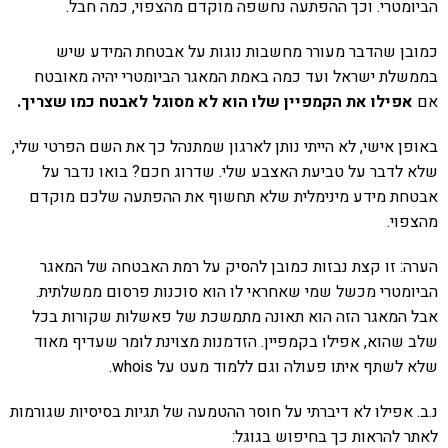
הביומטרי. וכך ההפתעה נחשפה מוקדם מהצפוי, כמה חבל.
כמובן שהדבר מעורר מחשבות נוגות על אבטחת המידע שיש
בממשלת ישראל ועד כמה באמת המאגר הביומטרי יהיה מאובטח
אם
אפילו את הקמפיין שלו הוא לא מסוגל לאבטח כמו שצריך.
באופן אישי, לא הייתי נותן לארגון שמתנהל כך את השם הפרטי שלי,
שלא לדבר על טביעת האצבע שלי. שדרוג חכם? בואו נדבר על
אבטחת מידע מינימלית שלא תחשוף את ההפתעה שלכם מוקדם
מהצפוי.
הערה: זו קצת נבזות כמובן להסיק על רמת האבטחה של המאגר
הביומטרי מכשל שמי שאחראי לו הוא סוכנות פרסום ממשלתית.
אבל המאגר הזה הוא תאונה מתמשכת של פאשלות שקורות בכל
שלב שהוא, אפילו בקמפיין. הזדמנות מצוינת לומר שעדיף מאוד
שלא לשתף איתו פעולה וגם ללמוד מעט על whois.
נ.ב. אפילו לא דיברתי על חוסר ההטמעה של תגיות בסיסיות שגורמות
לאתר להראות כך בחיפוש בגוגל: