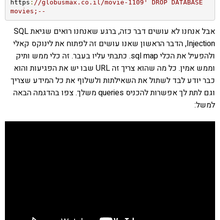
https
:
//globusmax.co.il/movie-1109' DROP DATABASE 
movies;--
אבל אנחנו לא עושים דבר כזה, ברגע שאנחנו רואים שגיאת SQL
Injection, הדבר הראשון שאנו עושים זה לפתוח את לינוקס קאלי
ולהפעיל את הכלי sql map. כתבתי עליו בעבר. זה כלי ממש ותיק
וממש אמין. כל מה שהוא צריך זה URL שבו יש את הפגיעות והוא
כבר יודע לבד לשתול את השאילתות ולשלוף את כל המידע שצריך
וגם לתת לך אפשרות להכניס queries משלך. צפו בהדגמה הבאה
למשל: