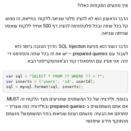
איך מונעים התקפות כאלו?
הדבר הראשון הוא לא להציג פלטי שגיאה ללקוח. בחייאת, זה ממש
קל בכל שפה ובכל פלטפורמה להציג דף 500 אחיד ללקוח שאומר
שהיתה שגיאה.
הדבר השני הוא מניעת SQL Injection. הדרך הטובה ביותר היא
לעבוד עם prepared queries – יש את זה בכל שפה והפורמט די
זהה. אני אציג עם הפסאודו קוד הג'אווהסקריפטי הבא:
var
 sql 
=
"SELECT * FROM ?? WHERE ?? = ?"
;
var
 inserts 
=
[
'users'
,
'id'
,
 userId
];
sql 
=
 mysql
.
format
(
sql
,
 inserts
);
בנוסף, ולידציה של כל המשתנים שמגיעים מצד הלקוח זה MUST.
אם אתם משתמשים ב-prepared queries ובולידציה כמו שצריך –
פתרתם את הבעיה. מנעתם הצגת שגיאות בפני המשתמש? מנעתם
מהתוקף מידע שימושי.