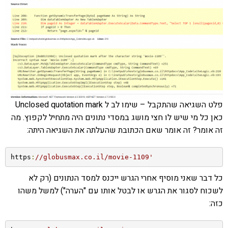
פלט השגיאה שהתקבל – שימו לב ל Unclosed quotation mark
כאן כל מי שיש לו חצי מושג במסדי נתונים היה מתחיל לקפוץ. מה
זה אומר? זה אומר שאם הכתובת שהעלתה את השגיאה היתה:
https
:
//globusmax.co.il/movie-1109'
כל דבר שאני מוסיף אחרי הגרש ייכנס למסד הנתונים (רק לא
לשכוח לסגור את הגרש או לבטל אותו עם "הערה") למשל משהו
כזה: