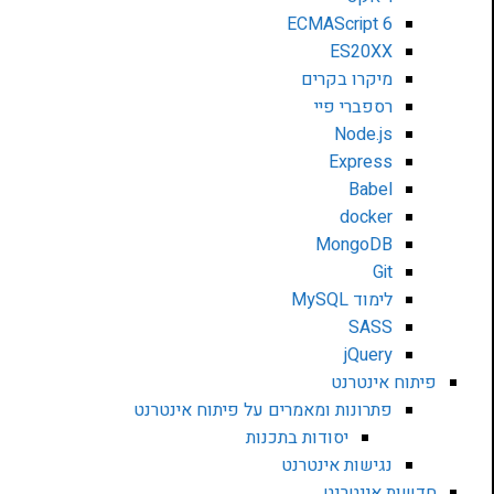
ECMAScript 6
ES20XX
מיקרו בקרים
רספברי פיי
Node.js
Express
Babel
docker
MongoDB
Git
לימוד MySQL
SASS
jQuery
פיתוח אינטרנט
פתרונות ומאמרים על פיתוח אינטרנט
יסודות בתכנות
נגישות אינטרנט
חדשות אינטרנט