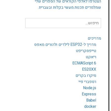
הצטרפו לאלפי הקוראים של הספרים שלי
שמלמדים תכנות מעשי בקלות ובעברית
חיפוש
עבור:
מדריכים
מדריך ל-ESP32 לילדים ולהורים מאפס
טייפסקריפט
ריאקט
ECMAScript 6
ES20XX
מיקרו בקרים
רספברי פיי
Node.js
Express
Babel
docker