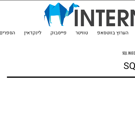
הערוץ בווטסאפ
טוויטר
פייסבוק
לינקדאין
הספרים 
SQL INJE
SQ