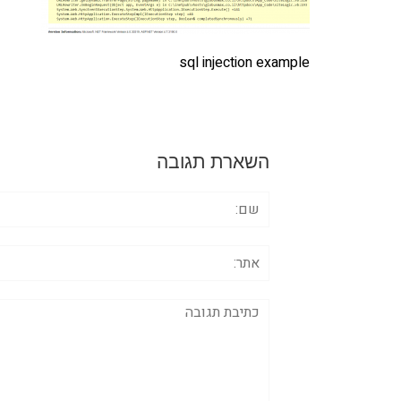
sql injection example
השארת תגובה
שם:
אתר:
תגובה