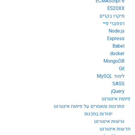
ECMAScript 6
ES20XX
מיקרו בקרים
רספברי פיי
Node.js
Express
Babel
docker
MongoDB
Git
לימוד MySQL
SASS
jQuery
פיתוח אינטרנט
פתרונות ומאמרים על פיתוח אינטרנט
יסודות בתכנות
נגישות אינטרנט
חדשות אינטרנט