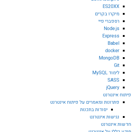
ES20XX
מיקרו בקרים
רספברי פיי
Node.js
Express
Babel
docker
MongoDB
Git
לימוד MySQL
SASS
jQuery
פיתוח אינטרנט
פתרונות ומאמרים על פיתוח אינטרנט
יסודות בתכנות
נגישות אינטרנט
חדשות אינטרנט
מידע כללי על אינטרנט