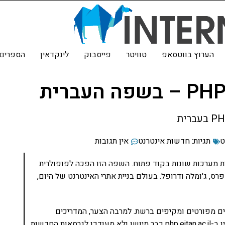
הערוץ בווטסאפ
טוויטר
פייסבוק
לינקדאין
הספרים 
ט
תגיות:
חדשות אינטרנט
אין תגובות
ית מערכות שונות בקוד פתוח. השפה הזו הפכה לפופולרית
ס, ג'ומלה ודרופל. בעולם בניית אתרי האינטרנט של היום,
ים מפורטים ומקיפים ברשת. למרבה הצער, המדריכים
הקיימים בשפה העברית לא היו מספקים. המדריך המצויין ב-php.eitan.ac.il כבר מיושן ולא מעודכן לגרסאות החדשות