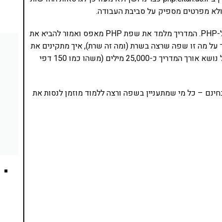
לפיכך החלטתי להרים את הכפפה ולכתוב מדריך מקיף ל-PHP. המדריך מלמד את שפת PHP מאפס ואמור להביא את
 על מה זו שפה שרצה בשרת (ומה זה שרת), איך מתקינים את
תוכנת WebMatrix שתסייע בכתיבה של PHP ונכנס לכל נושא אורך המדריך כ-25,000 מילים (משהו כמו 150 דפי
webmaster.org.il והוא כמובן בחינם – כל מי שמתעניין בשפה ורצה ללמוד מוזמן לנסות את
נסו את ספרי הלימוד שלי
ים ותמיכה של חברות מובילות נועד לאפשר לכל אחד