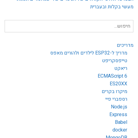
מעשי בקלות ובעברית
חיפוש
עבור:
מדריכים
מדריך ל-ESP32 לילדים ולהורים מאפס
טייפסקריפט
ריאקט
ECMAScript 6
ES20XX
מיקרו בקרים
רספברי פיי
Node.js
Express
Babel
docker
MongoDB