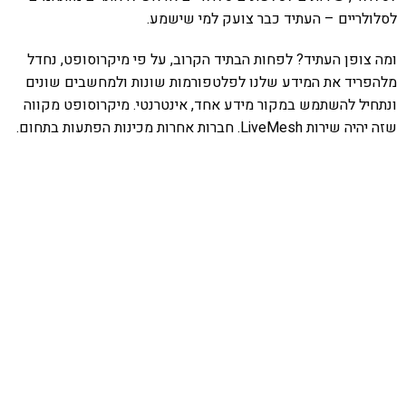
לסלולריים – העתיד כבר צועק למי שישמע.
ומה צופן העתיד? לפחות הבתיד הקרוב, על פי מיקרוסופט, נחדל
מלהפריד את המידע שלנו לפלטפורמות שונות ולמחשבים שונים
ונתחיל להשתמש במקור מידע אחד, אינטרנטי. מיקרוסופט מקווה
שזה יהיה שירות LiveMesh. חברות אחרות מכינות הפתעות בתחום.
אהבתם את התוכן שלי? נסו את
ספרי הלימוד שלי
פרויקט ספרי לימוד התכנות שלי עם אלפי קוראים
ותמיכה של חברות מובילות נועד לאפשר לכל אחד ואחת
ללמוד תכנות מעשי
לחצו כאן