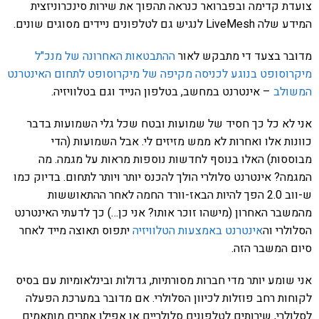
צועדת קדימה ובפברואר כנראה תהפוך את שירות סינכרוניזצית
המידע שלה LiveMesh לנגיש גם לטלפונים ניידים מסוגים שונים.
מדובר בצעד די מתבקש לאור
ההתבטאות האחרונה של מנכ"ל
מיקרוסופט בנוגע לכניסה מקיפה של מיקרוסופט לתחום האינטרנט
המשולב
– אינטרנט במחשב, בטלפון הנייד וגם בטלוויזיה.
אני לא כל כך חסיד של שמועות ובטח שכל גלי השמועות בדבר
כוונות אלו ואחרות לא ממש מזיזים לי. אבל השמועות (הדי
מבוססות) האלו בנוסף לחדשות נוספות מראות על מגמה. מה
המגמה? אינטרנט סלולרי הולך להכנס יותר ויותר לתחום. בדיוק כמו
ש-ווב 2.0 הפך להיות הבאז-וורד החמה לאחר ההתאוששות
מהמשבר האחרון (מישהו זוכר אותו? אני כן…) כך לדעתי האינטרנט
הסלולרי וה
אינטרנט באמצעות הטלוויזיה
יתפוס תאוצה מייד לאחר
סיום המשבר הזה.
אני שומע יותר מדי חברות מסורתיות, גדולות ובינלאומיות עם בסיס
לקוחות רחב פוזלות לכיוון הסלולרי. אם מדובר במערכת הפעלה
לסלולרי, שירותים לטלפונים סלולריים או אפילו אתרים מותאמים