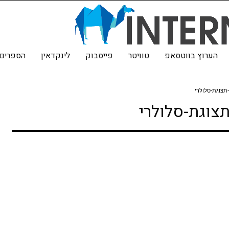
הערוץ בווטסאפ
טוויטר
פייסבוק
לינקדאין
הספרים 
תצוגת-סלולרי
צוגת-סלולרי