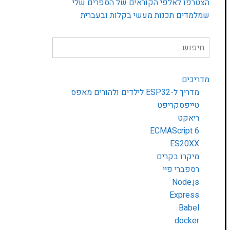
הצטרפו לאלפי הקוראים של הספרים שלי
שמלמדים תכנות מעשי בקלות ובעברית
חיפוש
עבור:
מדריכים
מדריך ל-ESP32 לילדים ולהורים מאפס
טייפסקריפט
ריאקט
ECMAScript 6
ES20XX
מיקרו בקרים
רספברי פיי
Node.js
Express
Babel
docker