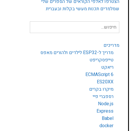
הצטרפו לאלפי הקוראים של הספרים שלי
שמלמדים תכנות מעשי בקלות ובעברית
חיפוש
עבור:
מדריכים
מדריך ל-ESP32 לילדים ולהורים מאפס
טייפסקריפט
ריאקט
ECMAScript 6
ES20XX
מיקרו בקרים
רספברי פיי
Node.js
Express
Babel
docker