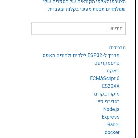
הצטרפו לאלפי הקוראים של הספרים שלי
שמלמדים תכנות מעשי בקלות ובעברית
חיפוש
עבור:
מדריכים
מדריך ל-ESP32 לילדים ולהורים מאפס
טייפסקריפט
ריאקט
ECMAScript 6
ES20XX
מיקרו בקרים
רספברי פיי
Node.js
Express
Babel
docker