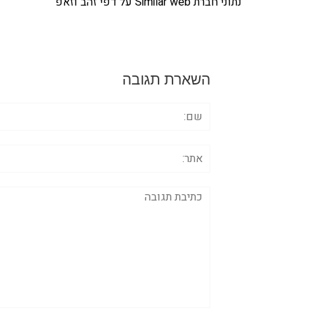
נתוני חברת Similar web על דפי זהב וזאפ
השארת תגובה
שם:
אתר:
תגובה