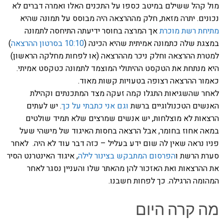
מול קהל ששילם במיטב כספו על התכנים האלו ואמרה דברים לא
נכונים. יתרה מזאת, חלק מההרצאה היה מבוסס על תמונה שהיא
מתיחת רשת מוכרת
אך המרצה בחוסר ידיעתה התיחסה לתמונה
במצגת שלה כתמונה אמיתית שהיא הכינה (
10:10 בסרטון ההרצאה
)
למטרת ההרצאה וחלק ניכר מההרצאה (או לפחות מחלקה הראשון)
היא מנתחת את הטקסט ההיתולי המוצמד לתמונה כטקסט אמיתי.
כאמור ההרצאה רצופה בטעויות קשות מאוד.
לאחר שהשגיאות התגלו קמה זעקה מצד המתכנתים וקהילת
האנשים הטכנולוגיים ברשת
וגם אני כתבתי על כך
. יש לעתים
הרצאות לא מוצלחות, יש אנשים שמרצים שלא תמיד שולטים
במאה אחוז בחומר, אבל הרצאה בחסות האיגוד של מישהי שעל
פניו נראה שאין לה שום ידע בעליל – כזה דבר עוד לא היה. לאחר
סערת הרשת ו
הפרסום המתבקש בצינור לילה
, איגוד האינטרנט הסיר
את ההרצאות ואת האזכור להן מהאתר שלו והעניין נסגר לאחר
המהומה הרגילה. כך לפחות חשבנו.
מה קרה היום