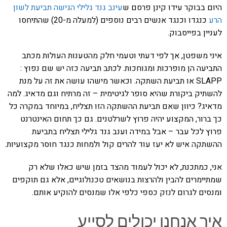
היום בבוקר עידו קינן פרסם ש
עינב גנד גלילי הגישה תביעת לשון
הרע
כנגדו וכנגד אנשים רבים נוספים (למעלה מ-20) שהתיחסו
לעניין בפייסבוק.
איני משפטן, אך לפי דעתי וטעמי חלק מהטענות העולות מכתב
התביעה הן מופרכות ומגוחכות. לכתב תביעה כזה יש שם נפוץ :
SLAPP או תביעת השתקה. וכאשר מישהו עושה את זה על מנת
להשתיק ביקורת שהיא סופר לגיטימית – זה מרתיח וגם מדאיג. למה
מדאיג? כיוון שאם תביעת ההשתקה הזו תצליח, במיוחד במקרה כל
כך ברור, המקצוע יהיה פרוץ לשרלטנים. גם כך תחום האינטרנט
פרוץ לכל עבר – אבל במידה וענב גנד גלילי תצליח בתביעת
ההשתקה איש לא יעז עוד להרים קול ולמחות כנגד חוסר מקצועיות.
אני, כמתכנת, לא יכול לעמוד מהצד בזמן שיש כאלו שלא רק
שמתיימרים להבין ולהרצות בנושאים טכנולוגיים, אלא גם תוקפים
ומנסים לגרום לנזק כספי כלפי אלו שמנסים להוקיע אותם.
איך אנחנו יכולים לסייע