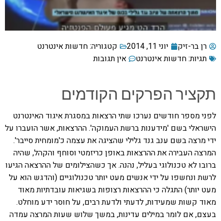
רן בר-זיק
יוני 11, 2014
קטגוריה:
חדשות אינטרנט
תגיות:
חדשות אינטרנט
אין תגובות
תקציר הפרקים הקודמים
לפני מספר חודשים נערכו שתי הרצאות במסגרת איגוד האינטרנט
הישראלי בשם 'מידענות ברשת העמוקה'. ההרצאות, אשר הועברו על
ידי מרצה בשם ענב גנד גלילי שהציגה את עצמה כ'מומחית סייבר'.
המרצה העבירה את ההרצאות באופן כריזמטי וסוחף והקהל, שהיה
ברובו לא טכנולוגי בעליל, נהנה. אך כשהצילומים של ההרצאה הגיעו
לרשת ונחשפו על ידי אנשים מעט יותר טכנולוגיים (והדגש הוא על
מעט יותר) התגלה כי ההרצאות רצופות בשגיאות עובדתיות מאוד
מאוד קשות שמעידות, לדעתי ולדעת רבים, על חוסר ידע מוחלט.
בעצם, אם לומר במילים עדינות, במשך שלוש שעות המרצה עמדה