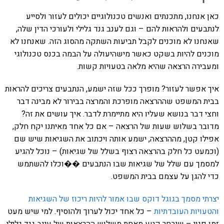
כאן אנחנו, מתכנתים ואנשים טכנולוגיים יכולים לעזור ולסייע
לנתבעים ולהראות להם – וגם לענב גנד גלילי ולעורכי הדין שלה,
שאנחנו לא מוכנים לקבל תביעות השתקה מהסוג הזה. שאנחנו לא
מוכנים להיות בשקט כאשר מישהיעולה על הבמה בכנס טכנולוגי
ומעבירה הרצאה שהיא מלאה בטעויות קשות.
איך אפשר לעזור? מופרך ככל שזה ישמע, הנתבעים צריכים להראות
בבית המשפט שההרצאה מופרכת והמרצה בבירור לא מבינה דבר
וחצי דבר בנושא שעליו היא מתיימרת לדבר. איך עושים את זה?
מדובר בשלוש שעות של הרצאה – אם כל אחד מאיתנו יקח חלק,
אפילו קטן, מההרצאה, ישמע אותה ויכתוב את השגיאות שיש שם
(וכמעט כל חלק בהרצאה רצוף בשלל של שגיאות) – נוכל להגיע
למסמך עם שלל של שגיאות שבו הנתבעים ��וכלו להשתמש
כדי להגן על עצמם בבית המשפט.
יצרתי מסמך בגוגל דוקס שבו אמור להיות ריכוז של השגיאות
והטעויות העובדתיות
– כל אחד יכול לערוך ולהוסיף. למי שיש מעט
זמן פנוי – שיבחר קטע מאחת משלוש ההרצאות של עינב גנד גלילי