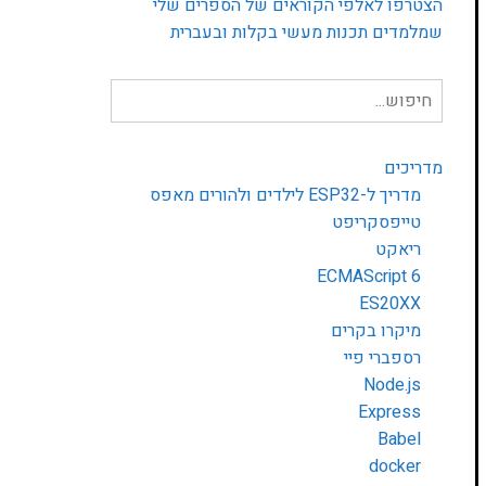
הצטרפו לאלפי הקוראים של הספרים שלי
שמלמדים תכנות מעשי בקלות ובעברית
חיפוש
עבור:
מדריכים
מדריך ל-ESP32 לילדים ולהורים מאפס
טייפסקריפט
ריאקט
ECMAScript 6
ES20XX
מיקרו בקרים
רספברי פיי
Node.js
Express
Babel
docker