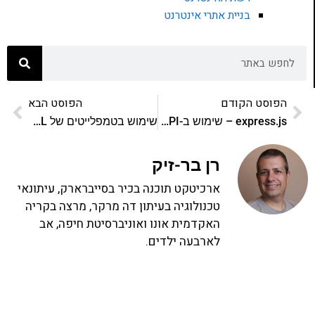
בניית אתרי אינטרנט
הפוסט הקודם
הפוסט הבא
express.js – שימוש ב-API של ה-response
שימוש בטמפלייטים של HTML ב-express.js
רן בר-זיק
ארכיטקט תוכנה בכיר בסייברארק, עיתונאי
טכנולוגיה בעיתון דה מרקר, מרצה בקריה
האקדמית אונו ואוניברסיטת חיפה, אב
לארבעה ילדים.