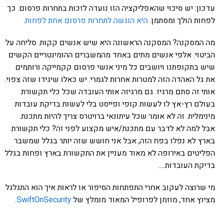
עדכון: יש סיכוי שהאפליקציה הזו נועדה לזכות בתחרות פרסום. כך
לפחות הולך ומסתמן.
היא הוגשה לתחרות פרסום אחת לפחות
.
מה המסקנה? המסקנה הראשונה היא שיש אנשים קקות. סליחה על
הביטוי. אלפי אנשים מתים באחד מהמשברים ההומינטריים הקשים
שיש בתקופתנו ויושבים כל מיני אנשי פרסום קקמייקה ורותמים
את גל האהדה הזה למטרות אחרות לגמרי. יש כאלו שיגידו שזה צפוי.
אותי זה סתם מרגיז. גם מרגיזה אותי העובדה שכל כלי תקשורת
בעולם רץ-אץ לו לעשות קופי ופייסט בלי לעשות בדיקת עובדות
מינימלית. זה לא אומר שכל עיתונאי ברויטרס צריך להיות מתכנת.
אבל למה לא לדבר עם מתכנת/איש מקצוע לפני זה? כלי תקשורת
בארץ לא נפלו בפח הזה, אבל אני חושש שזה יותר בגלל שמשבר
הפליטים באירופה לא מאוד מעניין את התקשורת בארץ ופחות בגלל
בדיקת העובדות….
מי שרוצה לעקוב אחרי התפתחות הסיפור או לראות איך הוא התגלגל
מציוץ אחד, מוזמן לפרופיל המאוד מומלץ של
SwiftOnSecurity
.