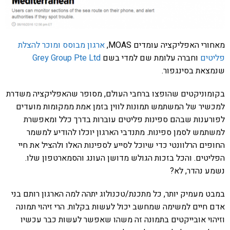
מאחורי האפליקציה עומדים MOAS,
ארגון מבוסס ומוכר להצלת
פליטים
וחברה עלומת שם למדי בשם
Grey Group Pte Ltd
שנמצאת בסינגפור.
בקומוניקטים שהופצו ברחבי העולם, מסופר שהאפליקציה משדרת
למכשיר של המשתמש תמונות לווין בזמן אמת ממקומות מועדים
לפורענות שבהם ספינות פליטים עוברות בדרך כלל ומאפשרת
למשתמש לסמן ספינות. מתנדבי הארגון יוכלו להודיע למשמר
החופים הרלוונטי כדי שיוכל לסייע לספינות האלו ולהציל את חיי
הפליטים. והכל בזכות הגולש מדושן העונג והסמארטפון שלו.
נשמע נהדר, לא?
במבט מעמיק יותר, כל מתכנת/טכנולוג יתהה למה הארגון רותם בני
אדם חיים למשימה שמחשב יכול לעשות בקלות. הרי זיהוי תמונה
וזיהוי אובייקטים בתמונה זה משהו שאפשר לעשות כבר עכשיו