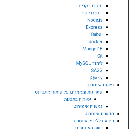
מיקרו בקרים
רספברי פיי
Node.js
Express
Babel
docker
MongoDB
Git
לימוד MySQL
SASS
jQuery
פיתוח אינטרנט
פתרונות ומאמרים על פיתוח אינטרנט
יסודות בתכנות
נגישות אינטרנט
חדשות אינטרנט
מידע כללי על אינטרנט
רשת האינטרנט