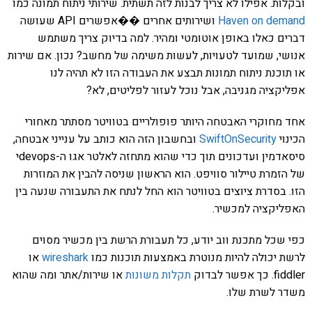
ובקלות. אפילו לא צריך לבנות לזה תשתית. שירותי ניתוח תמונה כמו
Haven on demand
ושירותים אחרים ��אפשרים API שעושה
דברים כאלו באופן אוטומטי ומהיר. למה בדיוק צריך משתמש
אנושי, שמועד לטעויות, לעשות משימה של מחשב? נכון. אם שירות
או תוכנת ניתוח תמונות תבצע את העבודה הזו לא תהיה לנו
אפליקציה מגניבה, אבל נוכל לעזור לפליטים, לא?
אחד מחוקרי האבטחה היותר פופולריים בטוויטר מסתתר מאחורי
הכינוי
SwiftOnSecurity
ובחשבון הזה הוא כותב על ענייני אבטחה,
סיסאדמין ועדכונים תוך כדי שהוא מתחזה לאלטר אגו ה-devopsי
של הזמרת טיילור סוויפט. הוא הראשון שניסה להבין את המוזרות
הזו. בסדרת ציוצים בטוויטר הוא החל לנתח את התעבורה שנעה בין
האפליקציה למכשיר.
כפי שכל מתכנת ווב יודע, כל תעבורת הרשת בין מכשיר מסוים
לרשת יכולה להיות מנוטרת באמצעות תוכנות כמו
wireshark
או
fiddler. כך אפשר לבדוק
תקלות משונות
או שירות/אתר ומה שהוא
משדר לשרת שלו.