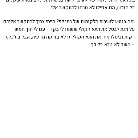
כל חודש, הם אפילו לא טרחו להתקשר אלי.
ומה בנוגע לשירות הלקוחות של רמי לוי? הייתי צריך להתקשר אליהם
על מנת לבטל את התא הקולי ששמו לי בקו – ענו לי תוך חמש
דקות וביטלו מיד את התא הקולי. זו לא בדיקה מדעית, אבל בת'כלס
– השד לא נורא כל כך.
אהבתם את התוכן שלי? נסו את
ספרי הלימוד שלי
פרויקט ספרי לימוד התכנות שלי עם אלפי קוראים
ותמיכה של חברות מובילות נועד לאפשר לכל אחד ואחת
ללמוד תכנות מעשי
לחצו כאן