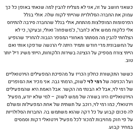
כשאני חושב על זה, אני לא מצליח להבין למה שנאתי באופן כל כך
עמוק את החברה הסלולרית שהייתי לקוח שלה. אולי בגלל
הפרסומות המופלצות מהתחת, אולי בגלל שהחברה סירבה להתיחס
אלי כלקוח ממש אלא כ'חבר', כ'משפחה' ואולי, ובעיקר, כי לא
הצלחתי להבין מה מסתתר מאחורי המספר הגבוה להחריד שהופיע
על החשבונית מדי חודש ותמיד היתה לי הרגשה שדפקו אותי ואם
הייתי צורח מספיק על הנציגה בשירות הלקוחות, הייתי משיג דיל יותר
טוב.
כששר התקשורת כחלון הכריז על מהפיכת המפעילים הוירטואליים
ועל הכניסה של
רמי לוי
לשוק, הרמתי גבה. אני מכיר את הסופרים
של רמי לוי, אבל לא הבנתי מה הקשר. אבל האמת היא שהמפעילים
הוירטואליים היוו בשורה של ממש לשוק – למי שלא יודע, מפעיל
וירטואלי, כמו רמי לוי, רוכב על תשתית של אחת המפעילות ומשלם
לה סכום קבוע על כל דקה שהוא משתמש בה. החברות הסלולריות
על פי חוק מחויבות למכור לכל מפעיל וירטואלי דקות וסמסים
במחיר קבוע.