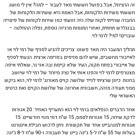
זה הרציונל, אבל בפועל חששתי מאד לעבור – למה? אין לי מושג.
חששתי משירות הלקוחות, אבל האמת היא ששירות הלקוחות של
החברה שהייתי לקוח שלה היה זוועתי כמו שירות לקוחות של פיצריה
בבנגלדש תחתית, ואחרי התנסות מרגיזה נוספת, נפלה ההחלטה –
עוברים! למי? לרמי לוי.
תהליך המעבר היה מאד פשוט: צריכים להגיע לסניף של רמי לוי או
לאייבורי מחשבים, שיש להם סניפים בפריסה ארצית. הגעתי לסניף
של אייבורי בפתח תקוה, העיר שלא קיימת ובה אני גר, שאלתי איפה
מצטרפים לרמי לוי והפנו אותי אל נציג מיוחד של רמי לוי שיושב
בחנות. כיוון שרציתי לנייד שלושה קוים מאורנג' לרמי לוי, הוא ביקש
ממני תעודה מזהה, חשבונית אחרונה של שלושת הקוים ואת כרטיס
האשראי שלי.
אחד הדברים הנפלאים ברמי לוי הוא התעריף האחיד: 20 אגורות
לדקת שיחה, 15 אגורות לסמס, 15 ש"ח דמי מנוי חודשיים. 15
אגורות למגהבייט אחד של תקשורת. ניתן לרכוש חבילת אינטרנט
בעלות של 55 ש"ח ל-5 ג'יגה בייט של תעבורה ו-90 ש"ח ל-8 ג'יגה