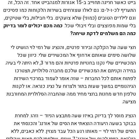
בייט כאשר חריגה תחוייב ב-15 אגורות למגהבייט אחד. זה הכל, זה
התעריף לכ-ו-ל-ם: גם לאלו שצורחים בשירות הלקוחות כמו פסיכים
וגם לילדים הטובים (כמוני) שלא צועקים. בלי חבילות, בלי שטיקים,
בלי שמות מפוצצים ובלי זיבולי שכל.
כמה מכם יכולים לומר בדיוק
כמה הם משלמים לדקת שיחה?
חצי שעה של הקלקה ובירור פרטים, והנציג של רמי לוי הושיט לי
שלושה סימים שאותם אדחוף אל המכשירים שלי. כיוון שכל
המכשירים שלי נקנו בחנויות פרטיות והם מדור 3, לא היתה לי בעיה.
במידה וקניתם את המכשירים שלכם מחברה סלולרית, תצטרכו
לפתוח אותם לכל החברות – שזה אומר לעמוד במרכזי השירות
הגיהנומיים במשך שעות בתור ולצרוח על נציג כנראה. או לקנות
טלפון חדש מחנות בחצי מחיר ממה שהחברה הסלולרית המחורבנת
מציעה.
הנציג מוסר לך בדיוק באיזו שעה מתבצע הניוד – וזהו. למחרת
בבוקר בשעה היעודה הוצאתי את הסים של אורנג' והכנסתי את
הסים של רמי לוי – מאותו רגע הכל עבד מצוין. ללא כאבים, ללא
ביג'ראס. הייתי לקוח של אורנג' 7 שנים, שילמתי להם מאות שקלים