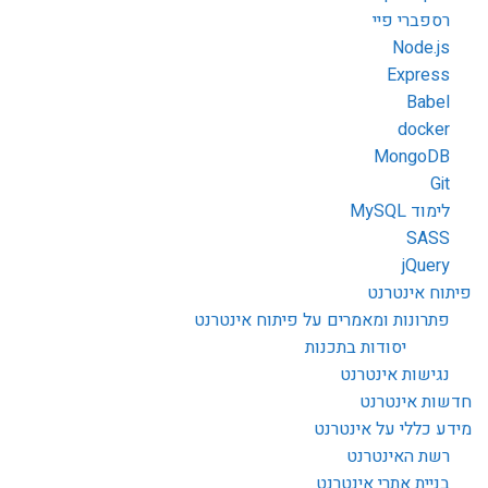
רספברי פיי
Node.js
Express
Babel
docker
MongoDB
Git
לימוד MySQL
SASS
jQuery
פיתוח אינטרנט
פתרונות ומאמרים על פיתוח אינטרנט
יסודות בתכנות
נגישות אינטרנט
חדשות אינטרנט
מידע כללי על אינטרנט
רשת האינטרנט
בניית אתרי אינטרנט