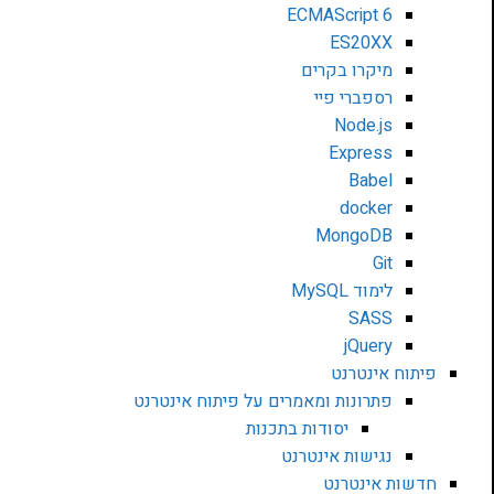
ECMAScript 6
ES20XX
מיקרו בקרים
רספברי פיי
Node.js
Express
Babel
docker
MongoDB
Git
לימוד MySQL
SASS
jQuery
פיתוח אינטרנט
פתרונות ומאמרים על פיתוח אינטרנט
יסודות בתכנות
נגישות אינטרנט
חדשות אינטרנט