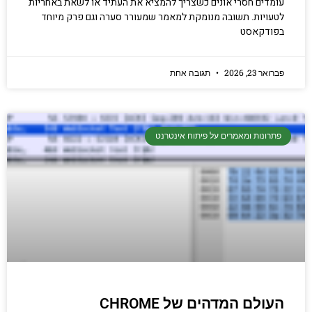
עומדים חסרי אונים כשצריך להמציא את העתיד או לשאת באחריות
לטעויות. תשובה מנומקת למאמר שמעורר סערה וגם פרק מיוחד
בפודקאסט
פברואר 23, 2026
תגובה אחת
פתרונות ומאמרים על פיתוח אינטרנט
העולם המדהים של CHROME