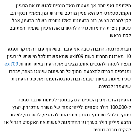
מיליונים ואף יותר. אך מעטים מאד מנסים להגשים את הרעיון.
הקמת סטארט-אפ היא עניין מורכב שדורש זמן, מאמץ וכסף רב.
לכן למרבה הצער, רוב הרעיונות האלו נותרים בשלב הרעיון, אבל
עכשין נוצרת הזדמנות נדירה להגשים את הרעיון שתמיד הסתובב
לכם בראש.
חברת סרגטה, החברה שבה אני עובד, בשיתוף עם דה מרקר ונענע
10. מארגנת תחרות בשם exit'09 שמאפשרת לכל מי שיש לו רעיון
מנצח לנסות ולהגשים אותו. מציגים את הרעיון באתר תחרות
exit'09
ומגייסים חברים להצבעה. מתוך כל הרעיונות שיוצגו באתר, ייבחרו
שני רעיונות. במשך שבוע חברת סרגטה תפתח את שני הרעיונות
שיועמדו לבחירה.
הרעיון הזוכה מבין השניים יזכה, בנוסף לפיתוח שכבר נעשה,
ל-100,000 דולר נוספים. לליווי צמוד של משרד עורכי דין, יעוץ
עסקי, כלכלי ושיווקי כמובן. שווי החבילה מגיע, להערכתי, לאיזור
הרבע מיליון דולר בערך וזו ההזדמנות לעשות את האקסיט הגדול או
להקים חברה רווחית.