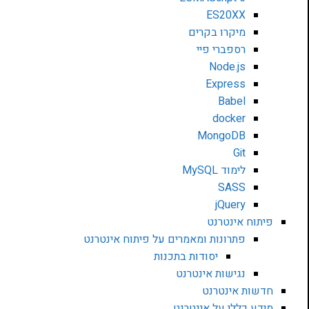
ES20XX
מיקרו בקרים
רספברי פיי
Node.js
Express
Babel
docker
MongoDB
Git
לימוד MySQL
SASS
jQuery
פיתוח אינטרנט
פתרונות ומאמרים על פיתוח אינטרנט
יסודות בתכנות
נגישות אינטרנט
חדשות אינטרנט
מידע כללי על אינטרנט