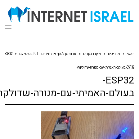
תפריט
אשי
»
מדריכים
»
מיקרו בקרים
»
זה הזמן לטנף את הידיים - IOT בסיסי עם ESP32
»
לם-האמיתי-עם-מנורה-שדולקת-
ESP32-
עולם-האמיתי-עם-מנורה-שדולקת-