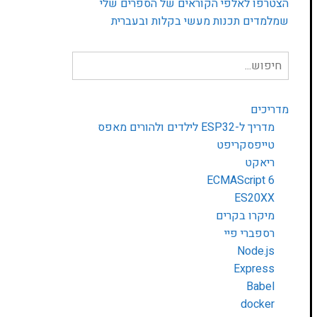
הצטרפו לאלפי הקוראים של הספרים שלי
שמלמדים תכנות מעשי בקלות ובעברית
חיפוש
עבור:
מדריכים
מדריך ל-ESP32 לילדים ולהורים מאפס
טייפסקריפט
ריאקט
ECMAScript 6
ES20XX
מיקרו בקרים
רספברי פיי
Node.js
Express
Babel
docker