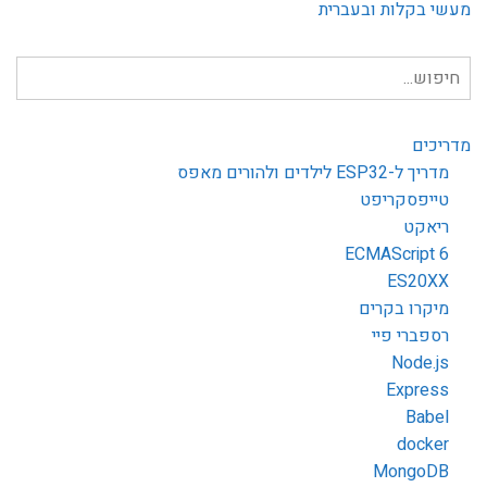
מעשי בקלות ובעברית
חיפוש
עבור:
מדריכים
מדריך ל-ESP32 לילדים ולהורים מאפס
טייפסקריפט
ריאקט
ECMAScript 6
ES20XX
מיקרו בקרים
רספברי פיי
Node.js
Express
Babel
docker
MongoDB