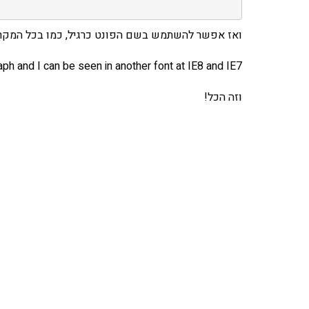
ואז אפשר להשתמש בשם הפונט כרגיל, כמו בכל המקרים
aph and I can be seen in another font at IE8 and IE7!
וזה הכל!
אהבתם את התוכן שלי? 
פרויקט ספרי לימוד התכנות שלי עם אלפי קורא
ואחת ללמו
לח