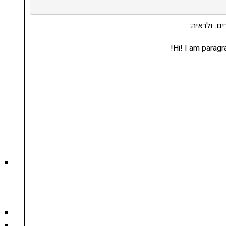
. ולראיה:
Hi! I am paragr
נסו את ספרי הלימוד שלי
ים ותמיכה של חברות מובילות נועד לאפשר לכל אחד
ד תכנות מעשי
צו כאן