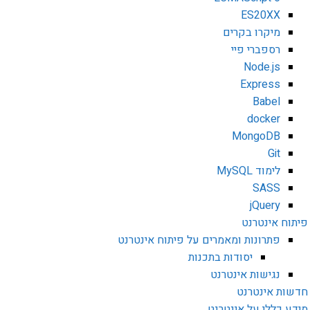
ES20XX
מיקרו בקרים
רספברי פיי
Node.js
Express
Babel
docker
MongoDB
Git
לימוד MySQL
SASS
jQuery
פיתוח אינטרנט
פתרונות ומאמרים על פיתוח אינטרנט
יסודות בתכנות
נגישות אינטרנט
חדשות אינטרנט
מידע כללי על אינטרנט