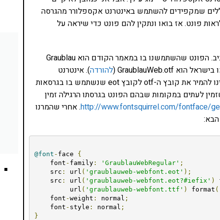
נכ"לים שמקפידים להשתמש באינטרנט אקספלורר מהגרסה
אות פונט. אז בואו ונתקין להם פונט כדי שיראה על
איך עושים את זה? נקודת ההנחה היא שיש לנו פונט חביב. הפונט שהשתמשנו בו במאמר הקודם הוא Graublau
להורדה
). אינטרנט
אקספלורר 8 ומטה לא מקבל את פורמט otf ולפיכך עלינו להמיר את קובץ ה-otf לקובץ eot שנשתמש בו בגרסאות
לורר הרלוונטיות. אפשר להוריד את קובץ ה-eot שזמין לעתים במקומות שבהם הפונט בגרסתו הרגילה זמין
http://www.fontsquirrel.com/fontface/ge
. אחרי שהמרנו
@font
-
face 
{
    font
-
family
:
'GraublauWebRegular'
;
    src
:
 url
(
'graublauweb-webfont.eot'
);
    src
:
 url
(
'graublauweb-webfont.eot?#iefix'
)
 
         url
(
'graublauweb-webfont.ttf'
)
 format
(
    font
-
weight
:
 normal
;
    font
-
style
:
 normal
;
}