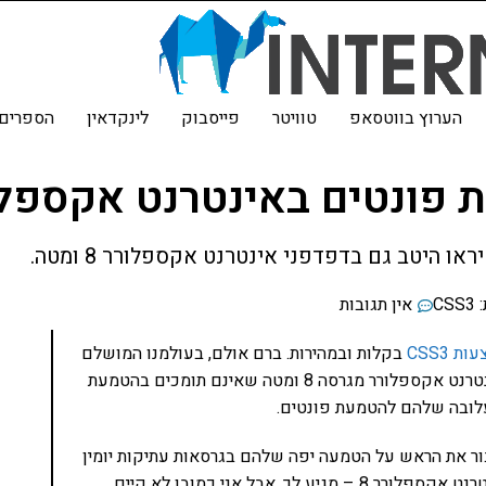
הערוץ בווטסאפ
טוויטר
פייסבוק
לינקדאין
הספרים 
היטב גם בדפדפני אינטרנט אקספלורר 8 ומטה.
CSS3
אין תגובות
CSS3
בקלות ובמהירות. ברם אולם, בעולמנו המושלם
קיימים לא רק דפדפנים מתקדמים אלא גם דפדפני אינטרנט אקספלורר מגרסה 8 ומטה שאינם תומכים בהטמעת
עלובה שלהם להטמעת פונטים.
ר את הראש על הטמעה יפה שלהם בגרסאות עתיקות יומין
של אינטרנט אקספלורר. כלומר, אם אתה משתמש באינטרנט אקספלורר 8 – מגיע לך. אבל אני כמובן לא קיים