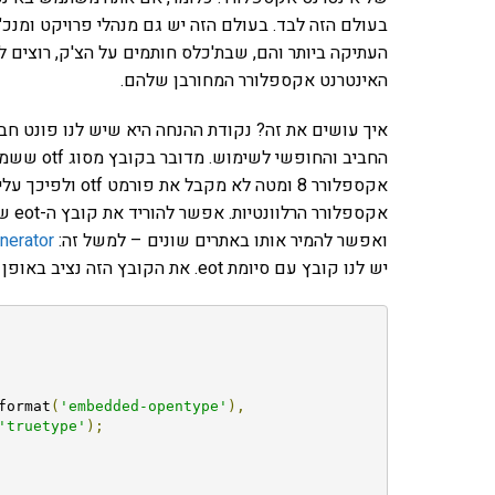
בעולם הזה לבד. בעולם הזה יש גם מנהלי פרויקט ומ
העתיקה ביותר והם, שבת'כלס חותמים על הצ'ק, רוצים לר
האינטרנט אקספלורר המחורבן שלהם.
החביב והחופשי לשימוש. מדובר בקובץ מסוג otf ששמו בישראל הוא GraublauWeb.otf (
אקספ
ואפשר להמיר אותו באתרים שונים – למשל זה:
nerator
יש לנו קובץ עם סיומת eot. את הקובץ הזה נציב באופן הבא:
format
(
'embedded-opentype'
),
'truetype'
);