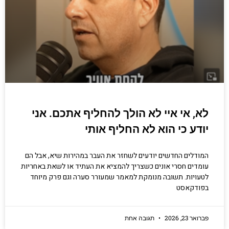
קריפטוגרפיה, ביצועים, אבטחת מידע ומידע
יסודי וחשוב שגם מתכנתים מנוסים לא תמיד
יודעים.
הכנסו עכשיו
לא, אי איי לא הולך להחליף אתכם. אני
יודע כי הוא לא החליף אותי
המודלים החדשים יודעים לשחזר את העבר במהירות שיא, אבל הם
עומדים חסרי אונים כשצריך להמציא את העתיד או לשאת באחריות
לטעויות. תשובה מנומקת למאמר שמעורר סערה וגם פרק מיוחד
בפודקאסט
פברואר 23, 2026
תגובה אחת