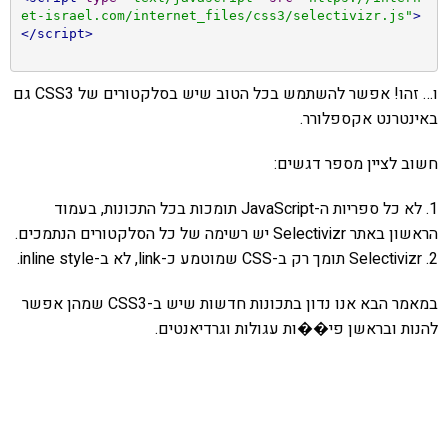
et-israel.com/internet_files/css3/selectivizr.js"
>
</script>
ו… זהו! אפשר להשתמש בכל הטוב שיש בסלקטורים של CSS3 גם
באינטרנט אקספלורר.
חשוב לציין מספר דגשים:
1. לא כל ספריות ה-JavaScript תומכות בכל התכונות, בעמוד
הראשון באתר Selectivizr יש רשימה של כל הסלקטורים הנתמכים.
2. Selectivizr תומך רק ב-CSS שמוטמע כ-link, לא ב-inline style.
במאמר הבא אנו נדון בתכונות חדשות שיש ב-CSS3 שמהן אפשר
להנות ובראשן פי��ות עגולות וגרדיאנטים.
אהבתם את התוכן שלי? נסו את