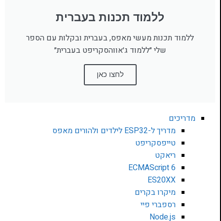
ללמוד תכנות בעברית
ללמוד תכנות מעשי מאפס, בעברית ובקלות עם הספר
שלי ״ללמוד ג׳אווהסקריפט בעברית״
לחצו כאן
מדריכים
מדריך ל-ESP32 לילדים ולהורים מאפס
טייפסקריפט
ריאקט
ECMAScript 6
ES20XX
מיקרו בקרים
רספברי פיי
Node.js