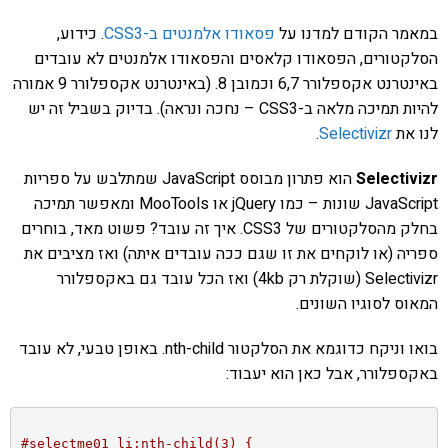
במאמר הקודם למדנו על
פסאודו אלמנטים ב-CSS3
. כידוע,
הסלקטורים, הפסאודו קלאסים והפסאודו אלמנטים לא עובדים
באינטרנט אקספלורר 6,7 וכמובן 8. (באינטרנט אקספלורר 9 אמורה
להיות תמיכה מלאה ב-CSS3 – נחכה ונראה). בדיוק בשביל זה יש
לנו את
Selectivizr
.
Selectivizr
הוא פתרון מבוסס JavaScript שמתלבש על ספריות
JavaScript שונות – כמו jQuery או MooTools ומאפשר תמיכה
בחלק מהסלקטורים של CSS3. איך זה עובד? פשוט מאד, בוחרים
ספריה (או לוקחים את זו שגם ככה עובדים איתה) ואז מציבים את
Selectivizr (שוקלת רק 4kb) ואז הכל עובד גם באקספלורר
המאוס לסוגיו השונים.
בואו וניקח כדוגמא את הסלקטור nth-child. באופן טבעי, לא עובד
באקספלורר, אבל כאן הוא יעבוד:
#selectme01 li:nth-child(3) {