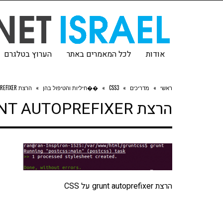
אודות
לכל המאמרים באתר
הערוץ בטלגרם
ראשי
»
מדריכים
»
CSS3
»
��חיליות והטיפול בהן
»
הרצת GRUNT AUTOPREFIXER על CSS
הרצת GRUNT AUTOPREFIXER על CSS
הרצת grunt autoprefixer על CSS