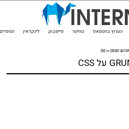
הערוץ בווטסאפ
טוויטר
פייסבוק
לינקדאין
הספרים 