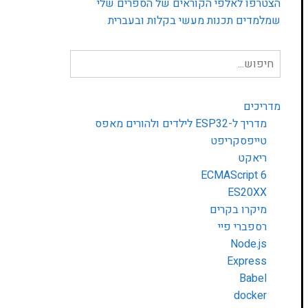
הצטרפו לאלפי הקוראים של הספרים שלי
שמלמדים תכנות מעשי בקלות ובעברית
חיפוש
עבור:
מדריכים
מדריך ל-ESP32 לילדים ולהורים מאפס
טייפסקריפט
ריאקט
ECMAScript 6
ES20XX
מיקרו בקרים
רספברי פיי
Node.js
Express
Babel
docker