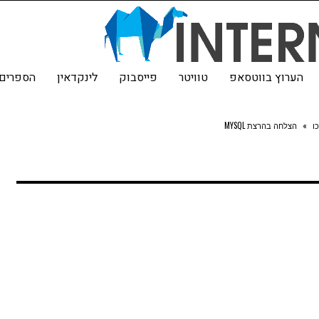
הערוץ בווטסאפ
טוויטר
פייסבוק
לינקדאין
הספרים 
ו
»
הצלחה בהרצת MYSQL