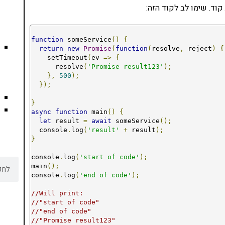
function
 someService
()
{
return
new
Promise
(
function
(
resolve
,
 reject
)
{
    setTimeout
(
ev 
=>
{
      resolve
(
'Promise result123'
);
},
500
);
});
}
async
function
 main
()
{
let
 result 
=
await
 someService
();
  console
.
log
(
'result'
+
 result
);
}
console
.
log
(
'start of code'
);
main
();
console
.
log
(
'end of code'
);
//Will print:
//"start of code"
//"end of code"
//"Promise result123"