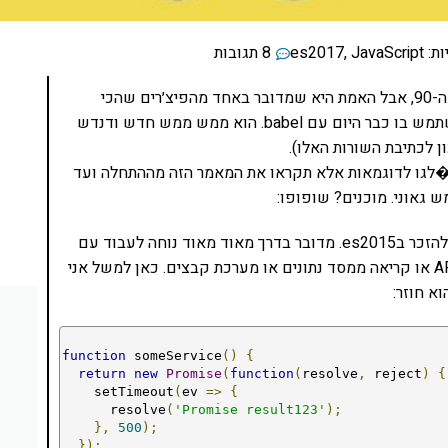
ות:
JavaScript
,
es2017
8 תגובות
אני יודע שasync נשמע כמו להקת בנים עלובה משנות ה-90, אבל האמת היא שמדובר באחד מהפיצ׳רים שהכי
מחכים להם בתקן ES2017 החדש. כזכור – אפשר להשתמש בו כבר היום עם babel. הוא ממש ממש חדש ודנדש
לגו לדוגמאות אלא תקראו את המאמר הזה מההתחלה ועד
 גאוני. מוכנים? שופופו:
כולנו מכירים promises, נכון? מי שלא מכיר – זה הזמן להזכר בes2015. מדובר בדרך מאוד מאוד נוחה לעבוד עם
קוד שלוקח לו זמן להתבצע אחר כך. למשל קריאה מ-API או קריאה ממסד נתונים או מערכת קבצים. כאן למשל אני
א חוזר:
function
 someService
()
{
return
new
Promise
(
function
(
resolve
,
 reject
)
{
    setTimeout
(
ev 
=>
{
      resolve
(
'Promise result123'
);
},
500
);
});