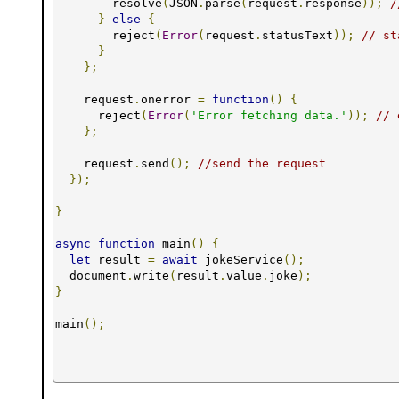
        resolve
(
JSON
.
parse
(
request
.
response
));
/
}
else
{
        reject
(
Error
(
request
.
statusText
));
// st
}
};
    request
.
onerror 
=
function
()
{
      reject
(
Error
(
'Error fetching data.'
));
// 
};
    request
.
send
();
//send the request
});
}
async
function
 main
()
{
let
 result 
=
await
 jokeService
();
  document
.
write
(
result
.
value
.
joke
);
}
main
();