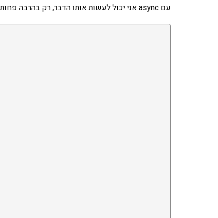
עם async אני יכול לעשות אותו הדבר, רק בהרבה פחות קוד. שימו לב לקוד הזה: