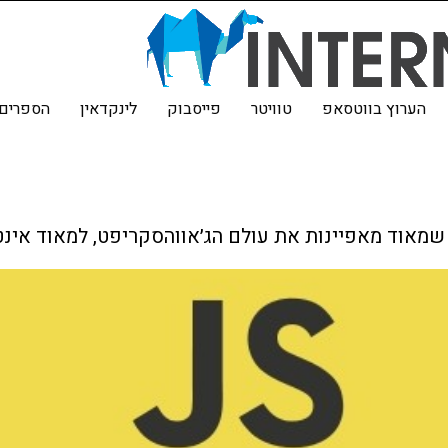
הערוץ בווטסאפ
טוויטר
פייסבוק
לינקדאין
הספרים 