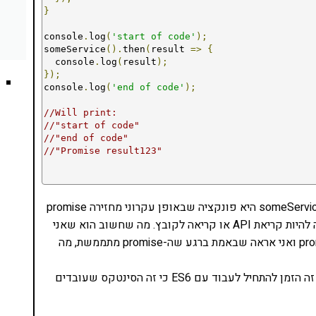
}
console
.
log
(
'start of code'
);
someService
().
then
(
result 
=>
{
  console
.
log
(
result
);
});
console
.
log
(
'end of code'
);
//Will print:
//"start of code"
//"end of code"
//"Promise result123"
מה יש לנו פה? משהו שמתכנת js מנוסה אמור להכיר. someService היא פונקציה שבאופן עקרוני מחזירה promise
אחרי חצי שניה. כרגע מדובר במשהו מזויף, אבל זו יכולה להיות קריאת API או קריאה לקובץ. מה שחשוב הוא שאני
משתמש בה באמצעות then. שימוש סטנדרטי של promise ואני אראה שבאמת ברגע שה-promise מתממשת, מה
אם הקוד הזה נראה לכם לא מובן בגלל כל ה-=> וה-let, זה הזמן להתחיל לעבוד עם ES6 כי זה הסינטקס שעובדים