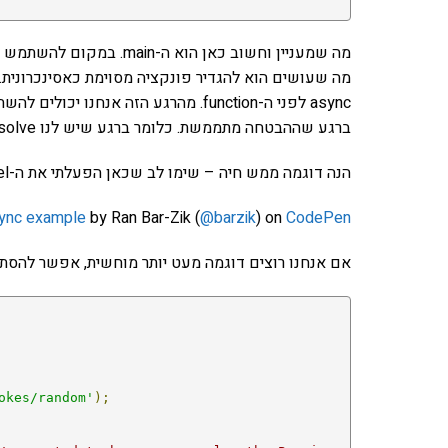
מה שעושים הוא להגדיר פונקציה מסוימת כאסינכרונית
ברגע שההבטחה מתממשת. כלומר ברגע שיש לנו resolve בלי צורך לכתוב then!
הנה דוגמה ממש חיה – שימו לב שכאן הפעלתי את ה-babel עם ה-async plugin וגם את ה -polyfill:
ync example
by Ran Bar-Zik (
@barzik
) on
CodePen
אם אנחנו רוצים דוגמה מעט יותר מוחשית, אפשר להסתכ
okes/random'
);