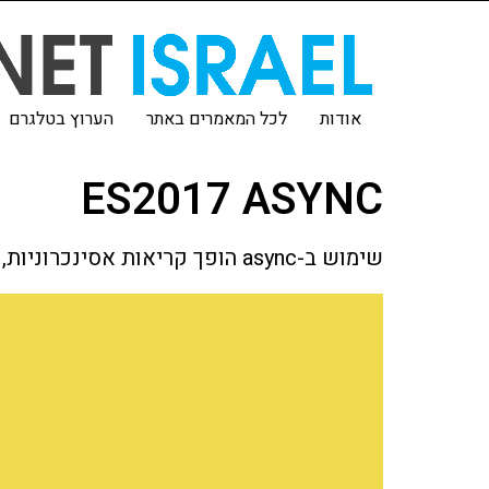
אודות
לכל המאמרים באתר
הערוץ בטלגרם
ES2017 ASYNC
שימוש ב-async הופך קריאות אסינכרוניות, שמאוד מאפיינות את עולם הג׳אווהסקריפט, למאוד אינטואיטיביות