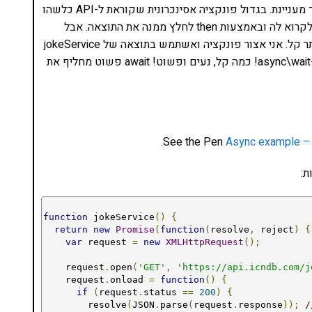
אפשר להתחיל לנתח את jokeService אבל היא לא מאוד מעניינת. בגדול פונקציה אסינכרונית שקוראת ל-API כלשהו
– מה שחשוב היא שהיא מחזירה לנו promise. אני יכול לקרוא לה ובאמצעות then לחלץ ממנה את התוצאה. אבל
למה? אני יכול לעשות את זה באופן יותר אינטואטיבי ויותר קל. אני אצור פונקציה ואשתמש בתוצאה של jokeService
ברגע שהיא תהיה מוכנה בקוד רגיל באמצעות שימוש ב-async\wait! כמה קל, נעים ופשוט! await פשוט מחליף את
.
See the Pen
Async example – 
function
 jokeService
()
{
return
new
Promise
(
function
(
resolve
,
 reject
)
{
var
 request 
=
new
XMLHttpRequest
();
    request
.
open
(
'GET'
,
'https://api.icndb.com/j
    request
.
onload 
=
function
()
{
if
(
request
.
status 
==
200
)
{
        resolve
(
JSON
.
parse
(
request
.
response
));
/