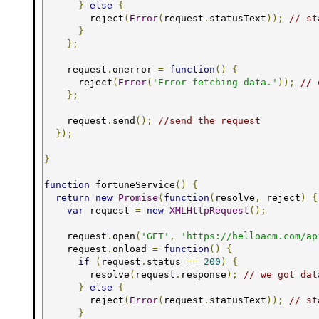
}
else
{
        reject
(
Error
(
request
.
statusText
));
// st
}
};
    request
.
onerror 
=
function
()
{
      reject
(
Error
(
'Error fetching data.'
));
// 
};
    request
.
send
();
//send the request
});
}
function
 fortuneService
()
{
return
new
Promise
(
function
(
resolve
,
 reject
)
{
var
 request 
=
new
XMLHttpRequest
();
    request
.
open
(
'GET'
,
'https://helloacm.com/ap
    request
.
onload 
=
function
()
{
if
(
request
.
status 
==
200
)
{
        resolve
(
request
.
response
);
// we got dat
}
else
{
        reject
(
Error
(
request
.
statusText
));
// st
}