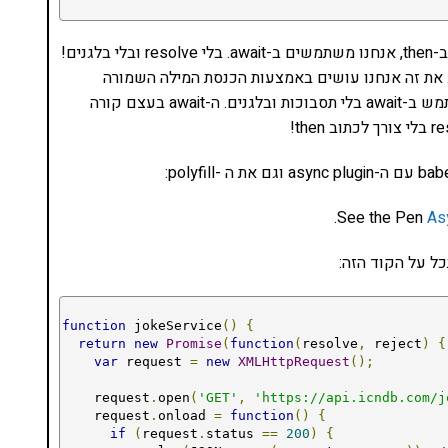
מה שמעניין וחשוב כאן הוא ה-main. במקום להשתמש ב-then, אנחנו משתמשים ב-await. בלי resolve ובלי בלגנים!
. את זה אנחנו עושים באמצעות הכנסת המילה השמורה
async לפני ה-function. מהרגע הזה אנחנו יכולים להשתמש ב-await בלי תסבוכות ובלגנים. ה-await בעצם קורה
.
See the Pen
As
ל על הקוד הזה:
function
 jokeService
()
{
return
new
Promise
(
function
(
resolve
,
 reject
)
{
var
 request 
=
new
XMLHttpRequest
();
    request
.
open
(
'GET'
,
'https://api.icndb.com/j
    request
.
onload 
=
function
()
{
if
(
request
.
status 
==
200
)
{