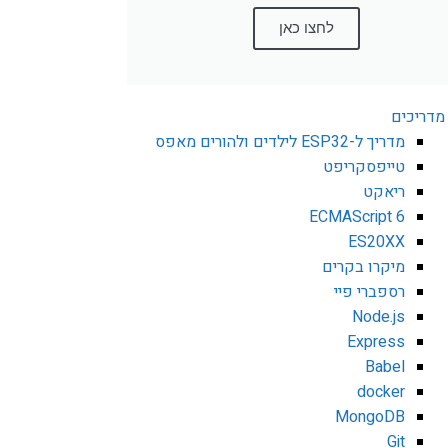
לחצו כאן
מדריכים
מדריך ל-ESP32 לילדים ולהורים מאפס
טייפסקריפט
ריאקט
ECMAScript 6
ES20XX
מיקרו בקרים
רספברי פיי
Node.js
Express
Babel
docker
MongoDB
Git