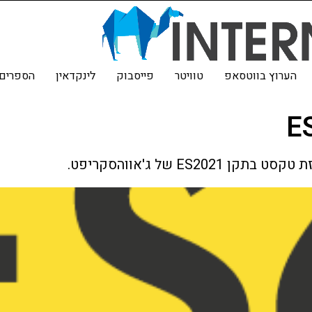
הערוץ בווטסאפ
טוויטר
פייסבוק
לינקדאין
הספרים 
E
E של ג'אווהסקריפט.