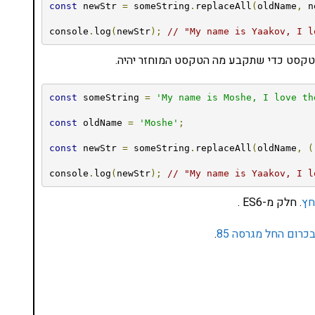
const
 newStr 
=
 someString
.
replaceAll
(
oldName
,
 n
console
.
log
(
newStr
);
// "My name is Yaakov, I l
const
 someString 
=
'My name is Moshe, I love th
const
 oldName 
=
'Moshe'
;
const
 newStr 
=
 someString
.
replaceAll
(
oldName
,
(
console
.
log
(
newStr
);
// "My name is Yaakov, I l
חץ
. חלק מ-ES6 .
.