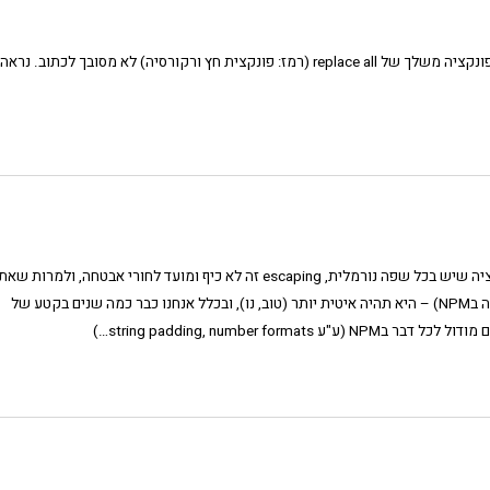
גם פונקציה משלך של replace all (רמז: פונקצית חץ ורקורסיה) לא מסובך לכתוב. נראה
גם אני מת על ביטויים רגולריים, אבל replaceAll היא פונקציה שיש בכל שפה נורמלית, escaping זה לא כיף ומועד לחורי אבטחה, ולמרות
צודק שקל לכתוב אחת כזו (ויש מיליון ואחת מודולים כאלה בNPM) – היא תהיה איטית יותר (טוב, נו), ובכלל אנחנו כבר כמה שנים בקטע של