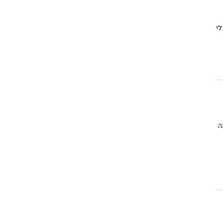
 לי
 שאתה