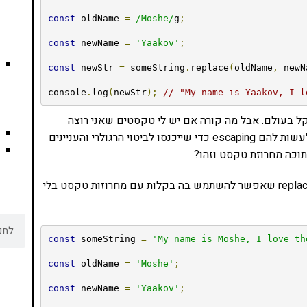
const
 oldName 
=
/Moshe/
g
;
const
 newName 
=
'Yaakov'
;
const
 newStr 
=
 someString
.
replace
(
oldName
,
 newN
console
.
log
(
newStr
);
// "My name is Yaakov, I l
מאות hello world כאלו זה הכי קל בעולם. אבל מה קורה אם יש לי טקסטים שאני רוצה
להחליף ויש בהם סימנים מיוחדים כמו ?.+\ ? אני צריך לעשות להם escaping כדי שייכנסו לביטוי הרגולרי והעניינים
תוכה מחרוזת טקסט וזהו?
בסטנדרט החדש ES2021 אנו מקבלים את פקודת replaceAll שאפשר להשתמש בה בקלות עם מחרוזות טקסט בלי
const
 someString 
=
'My name is Moshe, I love th
const
 oldName 
=
'Moshe'
;
const
 newName 
=
'Yaakov'
;