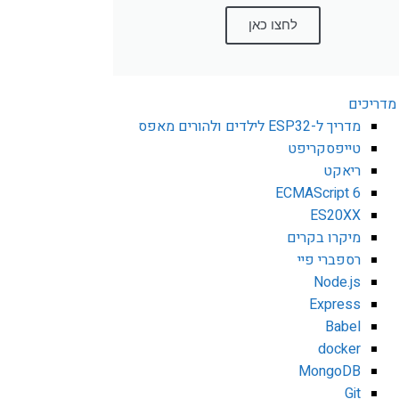
לחצו כאן
מדריכים
מדריך ל-ESP32 לילדים ולהורים מאפס
טייפסקריפט
ריאקט
ECMAScript 6
ES20XX
מיקרו בקרים
רספברי פיי
Node.js
Express
Babel
docker
MongoDB
Git