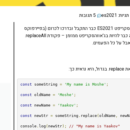
תגיות:
es2021
5 תגובות
אנחנו כבר באמצע 2020 והפיצ'ר החדש של תקן ג'אווהסקריפט ES2021 כבר התקבל ובדרכו לכרום (בפיירפוקס
הוא כבר נמצא). הפיצ'ר הוא פקודה קטנה שהיתה צריכה כבר להיות בג'אווהסקריפט ממזמן – פקודת replaceAll.
בל על כל הפעמים.
 כך:
const
 someString 
=
'My name is Moshe'
;
const
 oldName 
=
'Moshe'
;
const
 newName 
=
'Yaakov'
;
const
 newStr 
=
 someString
.
replace
(
oldName
,
 newN
console
.
log
(
newStr
);
// "My name is Yaakov"