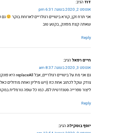
דוד
הגיב:
אוגוסט 2, 2020 בשעה 6:31 pm
אני תרח זקן, קורא ביטויים רגולריים לארוחת בוקר
שאתה קצת מפונק, בקטע טוב
Reply
חיים רפאל
הגיב:
אוגוסט 3, 2020 בשעה 8:37 am
ליצור ספרייה סטנדרטית לJS כמו כל שפה נורמלית במקום מודול לכל דבר בNPM (ע"ע string padding, number formats…)
Reply
יוסף בוסקילה
הגיב: