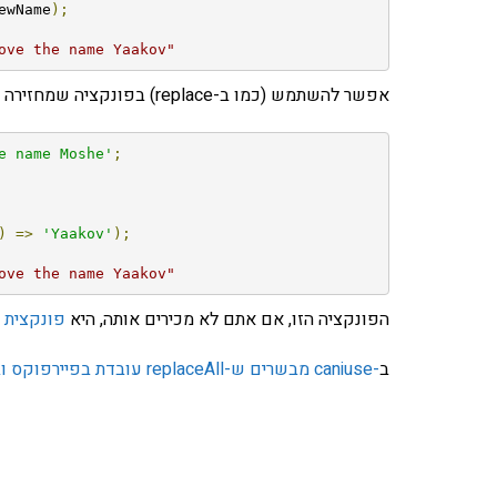
ewName
);
ove the name Yaakov"
אפשר להשתמש (כמו ב-replace) בפונקציה שמחזירה טקסט כדי שתקבע מה הטקסט המוחזר יהיה.
e name Moshe'
;
)
=>
'Yaakov'
);
ove the name Yaakov"
הפונקציה הזו, אם אתם לא מכירים אותה, היא
פונקצית 
ב
-caniuse מבשרים ש-replaceAll עובדת בפיירפוקס ובכרום החל מגרסה 85