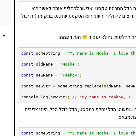
, replace היא מתודה שקיימת בכל מחרוזת טקסט ואפשר להחליף אותה כאשר היא
רוצים להחליף והשני הוא הטקסט שנכנס במקומו (זה יכול
ה החלפות, זה לא יעבוד
הנה דוגמה:
const
 someString 
=
'My name is Moshe, I love th
const
 oldName 
=
'Moshe'
;
const
 newName 
=
'Yaakov'
;
const
 newStr 
=
 someString
.
replace
(
oldName
,
 newN
console
.
log
(
newStr
);
// "My name is Yaakov, I l
ו רוצים שפשוט הכל יוחלף בטקסט, הכל כולל הכל, היינו צריכים
צת מבאס:
const
 someString 
=
'My name is Moshe, I love th