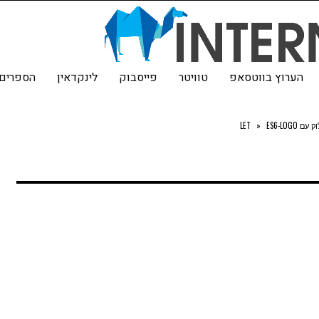
הערוץ בווטסאפ
טוויטר
פייסבוק
לינקדאין
הספרים 
»
ES6-LOGO