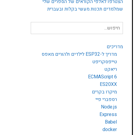
הצטרפו לאלפי הקוראים של הספרים שלי
שמלמדים תכנות מעשי בקלות ובעברית
חיפוש
עבור:
מדריכים
מדריך ל-ESP32 לילדים ולהורים מאפס
טייפסקריפט
ריאקט
ECMAScript 6
ES20XX
מיקרו בקרים
רספברי פיי
Node.js
Express
Babel
docker